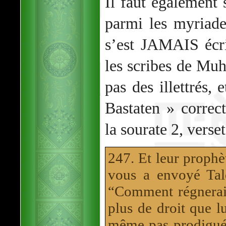
Il faut également
parmi les myriade
s’est JAMAIS écr
les scribes de M
pas des illettrés, 
Bastaten » correc
la sourate 2, verse
247. Et leur prophèt
vous a envoyé Talo
“Comment régnerait
plus de droit que l
même pas prodigué 