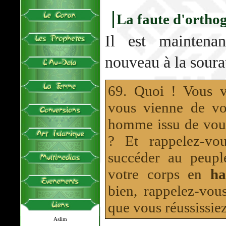
La faute d'ortho
Il est maintena
nouveau à la sourat
69. Quoi ! Vous v
vous vienne de vo
homme issu de vous,
? Et rappelez-vo
succéder au peupl
votre corps en
ha
bien, rappelez-vous
que vous réussissiez
Aslim