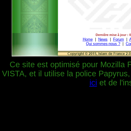
Dernière mise à jour : 
Home
|
News
|
Forum
|
A
Qui sommes-nous ?
|
Co
Ce site est optimisé pour Mozilla 
VISTA, et il utilise la police Papyrus
ici
et de l'in