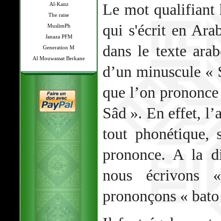
Al-Kanz
Le mot qualifiant
The raise
qui s'écrit en Ar
MuslimPh
Janaza PFM
dans le texte ara
Generation M
Al Mouwassat Berkane
d’un minuscule « S
que l’on prononce 
Sâd ». En effet, l’
tout phonétique, 
prononce. A la d
nous écrivons 
prononçons « bato