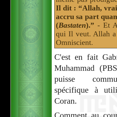
Il dit : “Allah, vra
accru sa part quan
(
Bastaten
).”
- Et A
qui Il veut. Allah 
Omniscient.
C'est en fait Gab
Muhammad (PBSL
puisse commun
spécifique à uti
Coran.
Comment au cours