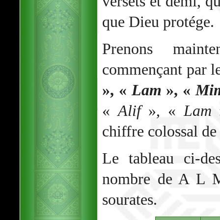
versets et demi, qu
que Dieu protége.
Prenons mainte
commençant par le
», «
Lam
», «
Mi
«
Alif
», «
Lam
chiffre colossal d
Le tableau ci-de
nombre de A L M
sourates.