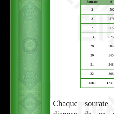
Sourate
A
2
459
3
257
7
257
13
625
29
784
30
545
31
348
32
268
Total
1231
Chaque sourate b