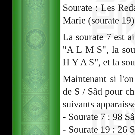
Sourate : Les Red
Marie (sourate 19)
La sourate 7 est ai
"A L M S", la sour
H Y A S", et la sou
Maintenant si l'o
de S / Sâd pour cha
suivants apparaisse
- Sourate 7 : 98 S
- Sourate 19 : 26 