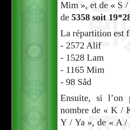
Mim », et de « S / 
de
5358 soit 19*2
La répartition est f
- 2572 Alif
- 1528 Lam
- 1165 Mim
- 98 Sâd
Ensuite, si l’on
nombre de « K / K
Y / Ya », de « A /