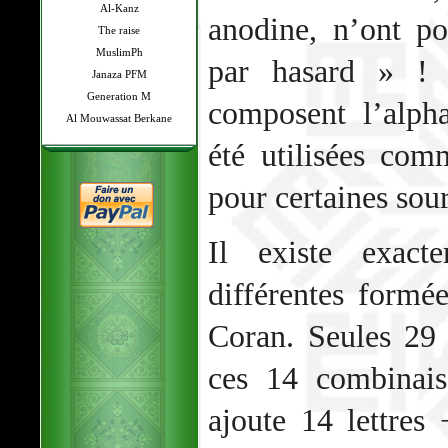
Al-Kanz
anodine, n’ont po
The raise
MuslimPh
par hasard » ! 
Janaza PFM
Generation M
composent l’alph
Al Mouwassat Berkane
été utilisées comm
pour certaines sou
Il existe exact
différentes formée
Coran. Seules 29 
ces 14 combinais
ajoute 14 lettre