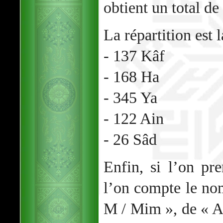
obtient un total de
La répartition est l
- 137 Kâf
- 168 Ha
- 345 Ya
- 122 Ain
- 26 Sâd
Enfin, si l’on pr
l’on compte le no
M / Mim », de « A /