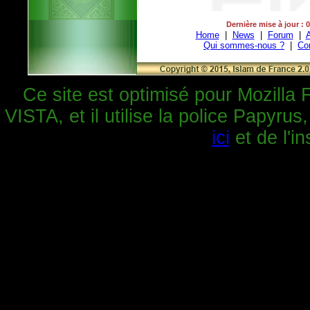
Dernière mise à jour : 
Home
|
News
|
Forum
|
A
Qui sommes-nous ?
|
Co
Ce site est optimisé pour Mozilla 
VISTA, et il utilise la police Papyrus
ici
et de l'in