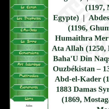
(1197,
Egypte)
|
Abdes
(1196, Ghum
Humaithra Mer 
Ata Allah (1250,
Baha'U Din Naq
Ouzbékistan – 1
Abd-el-Kader (1
1883 Damas Syr
(1869, Mostag
Aslim