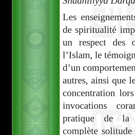
Shâdhiliyya Darq
Les enseignement
de spiritualité im
un respect des o
l’Islam, le témoig
d’un comportement
autres, ainsi que 
concentration lor
invocations cor
pratique de la r
complète solitud