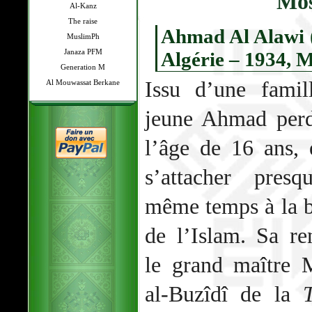
Mos
Al-Kanz
The raise
Ahmad Al Alawi 
MuslimPh
Janaza PFM
Algérie – 1934, 
Generation M
Issu d’une famil
Al Mouwassat Berkane
jeune Ahmad perd
l’âge de 16 ans, 
s’attacher pres
même temps à la b
de l’Islam. Sa re
le grand maître
al-Buzîdî de la