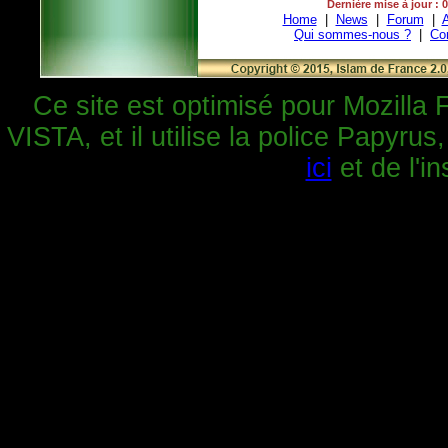
Dernière mise à jour : 
Home
|
News
|
Forum
|
A
Qui sommes-nous ?
|
Co
Ce site est optimisé pour Mozilla 
VISTA, et il utilise la police Papyrus
ici
et de l'in