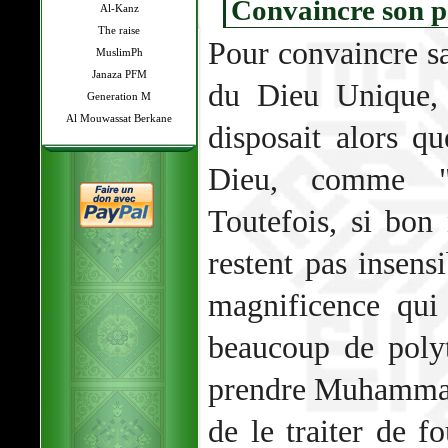
Convaincre son p
Al-Kanz
The raise
Pour convaincre sa
MuslimPh
Janaza PFM
du Dieu Unique
Generation M
Al Mouwassat Berkane
disposait alors q
Dieu, comme "a
Toutefois, si bo
restent pas insensi
magnificence qui
beaucoup de polyt
prendre Muhammad
de le traiter de f