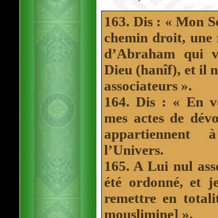
163. Dis : « Mon S
chemin droit, une r
d’Abraham qui vo
Dieu (hanîf), et il
associateurs ».
164. Dis : « En vé
mes actes de dév
appartiennent 
l’Univers.
165. A Lui nul ass
été ordonné, et j
remettre en total
mouslimine] ».