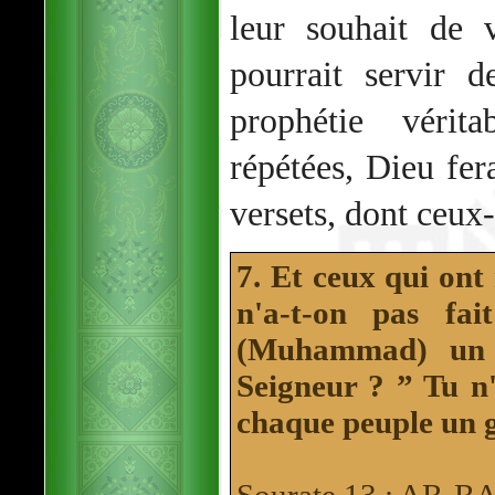
leur souhait de 
pourrait servir 
prophétie véri
répétées, Dieu fe
versets, dont ceux-
7. Et ceux qui ont
n'a-t-on pas fai
(Muhammad) un 
Seigneur ? ” Tu n'
chaque peuple un g
Sourate 13 : AR