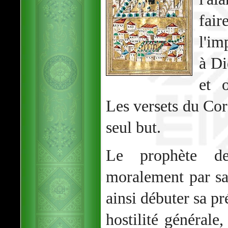
fair
l'im
à Di
et o
Les versets du Cor
seul but.
Le prophète d
moralement par s
ainsi débuter sa p
hostilité générale