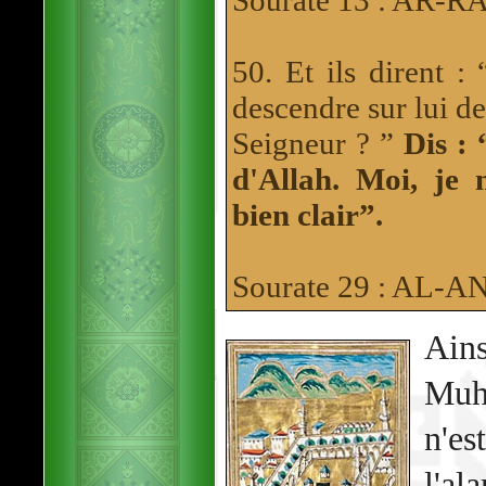
50. Et ils dirent :
descendre sur lui de
Seigneur ? ”
Dis :
d'Allah. Moi, je 
bien clair”.
Sourate 29 : AL
Ain
Muh
n'es
l'al