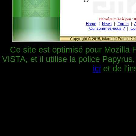
Dernière mise à jour : 
Home
|
News
|
Forum
|
A
Qui sommes-nous ?
|
Co
Ce site est optimisé pour Mozilla 
VISTA, et il utilise la police Papyrus
ici
et de l'in