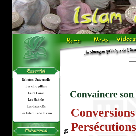
Religion Universelle
Les cinq piliers
Convaincre son
Le St Coran
Les Hadiths
Les dates clés
Conver
Les Interdits de l'Islam
Persécution