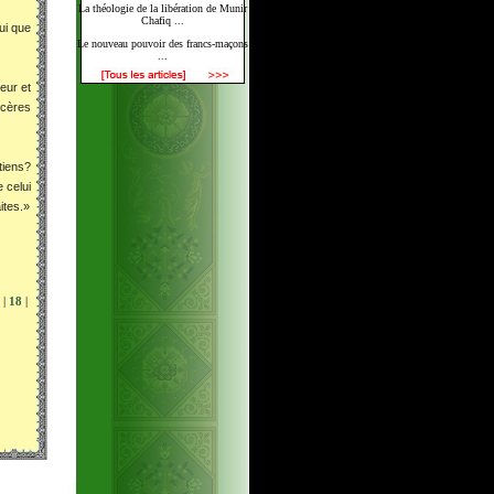
La théologie de la libération de Munir
Chafiq ...
ui que
Le nouveau pouvoir des francs-maçons
...
eur et
ncères
tiens?
 celui
ites.»
|
18
|