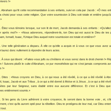
Univers !»
. Abraham qui fit cette recommandation à ses enfants, suivi en cela par Jacob : «Ô mes enf
a choisi pour vous cette religion. Que votre soumission à Dieu soit totale et entière jusqu’à
!»
. Étiez-vous témoins lorsque, sur son lit de mort, Jacob demanda à ses enfants : «Qu’alle
r après moi?» – «Nous adorerons, répondirent-ils, ton Dieu qui est aussi le Dieu de tes 
am, Ismaël, Isaac, l’Unique Dieu auquel notre soumission est totale et entière»?
. Une telle génération a disparu. À elle ce qu’elle a acquis et à vous ce que vous avez a
n’aurez donc nullement à répondre de leurs actes.
. À ceux qui disent : «Faites-vous juifs ou chrétiens et vous serez dans le droit chemin !» R
n ! Suivons plutôt le culte d’Abraham, ce pur monothéiste qui ne s’est jamais compromis av
s !»
. Dites : «Nous croyons en Dieu, à ce qui nous a été révélé, à ce qui a été révélé à Ab
l, Isaac, Jacob et aux Tribus , à ce qui a été donné à Moïse et à Jésus , à ce qui a été révé
ètes par leur Seigneur, sans établir entre eux aucune différence. Et c’est à Dieu qu
es entièrement soumis.»
. Si les gens du Livre adhèrent à votre croyance, ils seront dans la bonne voie , et, s’il
rnent, c’est qu’ils auront opté pour la rébellion. Dieu te protégera de leur mal, car Dieu enten
t tout.