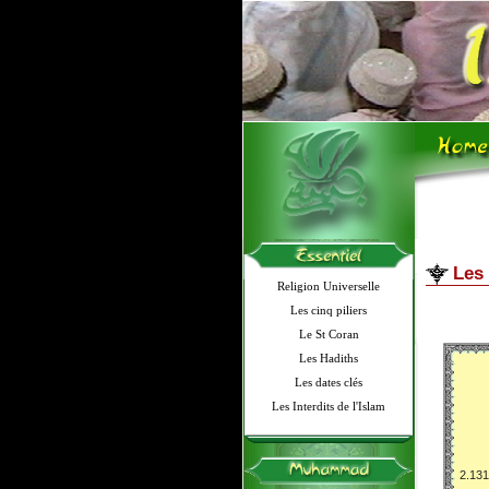
Les
Religion Universelle
Les cinq piliers
Le St Coran
Les Hadiths
Les dates clés
Les Interdits de l'Islam
2.131