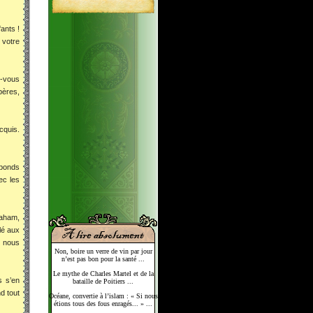
ants !
 votre
z-vous
pères,
cquis.
éponds
ec les
raham,
lé aux
e nous
Non, boire un verre de vin par jour
n’est pas bon pour la santé ...
Le mythe de Charles Martel et de la
s s’en
bataille de Poitiers ...
d tout
Océane, convertie à l’islam : « Si nous
étions tous des fous enragés... » ...