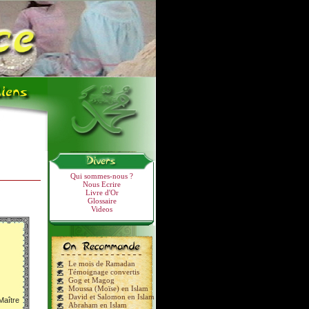
Qui sommes-nous ?
Nous Ecrire
Livre d'Or
Glossaire
Videos
Le mois de Ramadan
Témoignage convertis
Gog et Magog
Moussa (Moïse) en Islam
David et Salomon en Islam
Maître
Abraham en Islam