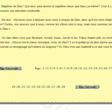
. Baptême de Dieu ! Qui donc peut donner le baptême mieux que Dieu Lui-même? C’est à L
vouons une adoration continuelle.
. Dis-leur : «Qu’avez-vous à disputer avec nous à propos de Dieu, alors qu’Il est notre Seign
tre? Certes, nos œuvres sont à nous, comme les vôtres sont à vous, mais nous sommes si
s Dieu.»
. Ou bien dites-vous que Abraham, Ismaël, Isaac, Jacob et les Tribus étaient juifs ou chré
ds-leur : «Qui en est le mieux renseigné, vous ou Dieu? Y a-t-il quelqu’un de plus injuste que
issimule un témoignage qu’il détient du Seigneur? Or, Dieu n’est pas inattentif à ce que vous fa
Page Précédente
Page :
1
|
2
|
3
|
4
|
5
|
6
|
7
|
8
|
9
|
10
|
11
|
12
|
13
| 14 |
15
|
16
|
17
19
|
20
|
21
|
22
|
23
|
24
|
25
|
26
|
27
|
28
|
29
Page Suivante