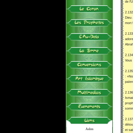
de l’
2.132
Dieu 
mort 
2.133
adore
Abrah
2.134
Vous 
2.135
: «No
païen
2.136
Ismaë
proph
somm
2.137
détou
Aslim
et sai