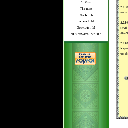
Al-Kanz
2.138
The raise
nous 
MuslimPh
Janaza PFM
2.139
Generation M
le vô
enver
Al Mouwassat Berkane
2.140
Répon
qui d