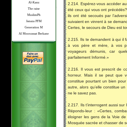
Al-Kanz
2.214. Espérez-vous accéder au
The raise
été ceux qui vous ont précédés?
MuslimPh
ils ont été secoués par l’adver
Janaza PFM
suivaient en vinrent à se deman
Generation M
Certes, le secours de Dieu est to
Al Mouwassat Berkane
2.215. Ils te demandent à qui il f
à vos père et mère, à vos pr
voyageurs démunis, car quel
parfaitement Informé.»
2.216. Il vous est prescrit de c
horreur. Mais il se peut que 
constitue pourtant un bien pour
autre, alors qu’elle constitue u
ne le savez pas.
2.217. Ils t’interrogent aussi sur
Réponds-leur : «Certes, combat
éloigner les gens de la Voie de 
Mosquée sacrée et chasser de son