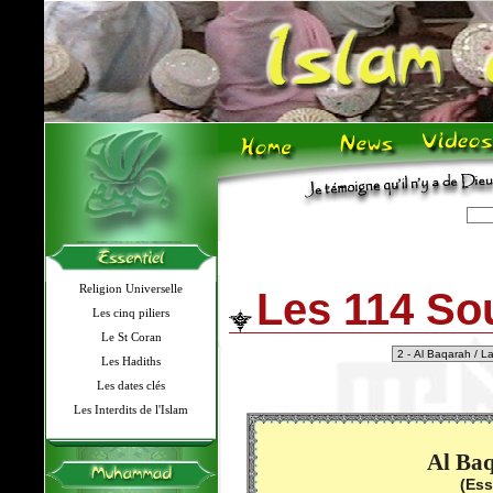
Religion Universelle
Les 114 So
Les cinq piliers
Le St Coran
Les Hadiths
Les dates clés
Les Interdits de l'Islam
Al Baq
(Ess