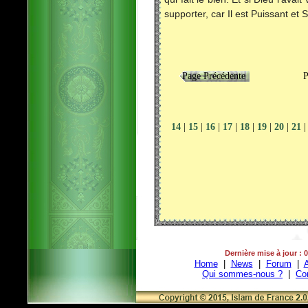
supporter, car Il est Puissant et 
Page Précédente
Page
14
|
15
|
16
|
17
|
18
|
19
|
20
|
21
|
Dernière mise à jour : 
Home
|
News
|
Forum
|
A
Qui sommes-nous ?
|
Co