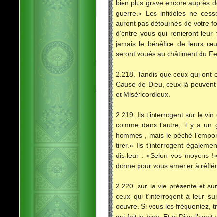
bien plus grave encore auprès de
guerre.» Les infidèles ne cess
auront pas détournés de votre foi,
d’entre vous qui renieront leur 
jamais le bénéfice de leurs œuv
seront voués au châtiment du Fe
2.218. Tandis que ceux qui ont c
Cause de Dieu, ceux-là peuvent 
et Miséricordieux.
2.219. Ils t’interrogent sur le vi
comme dans l’autre, il y a un
hommes , mais le péché l’empor
tirer.» Ils t’interrogent égale
dis-leur : «Selon vos moyens !
donne pour vous amener à réfléc
2.220. sur la vie présente et sur
ceux qui t’interrogent à leur s
oeuvre. Si vous les fréquentez, tra
qui fait le bien. Et si Dieu l’avait