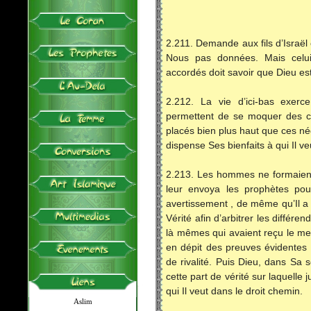
2.211. Demande aux fils d’Israë
Nous pas données. Mais celui 
accordés doit savoir que Dieu est 
2.212. La vie d’ici-bas exerce
permettent de se moquer des cr
placés bien plus haut que ces né
dispense Ses bienfaits à qui Il v
2.213. Les hommes ne formaient
leur envoya les prophètes pou
avertissement , de même qu’Il a 
Vérité afin d’arbitrer les différ
là mêmes qui avaient reçu le me
en dépit des preuves évidentes q
de rivalité. Puis Dieu, dans Sa s
cette part de vérité sur laquelle 
qui Il veut dans le droit chemin.
Aslim