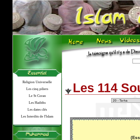
Religion Universelle
Les 114 So
Les cinq piliers
Le St Coran
Les Hadiths
Les dates clés
Les Interdits de l'Islam
(Ess