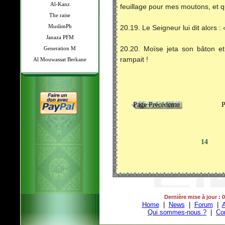
Al-Kanz
feuillage pour mes moutons, et q
The raise
MuslimPh
20.19. Le Seigneur lui dit alors :
Janaza PFM
Generation M
20.20. Moïse jeta son bâton et 
rampait !
Al Mouwassat Berkane
Page Précédente
Page
14
Dernière mise à jour : 
Home
|
News
|
Forum
|
A
Qui sommes-nous ?
|
Co