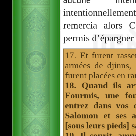
intentionnellement
remercia alors C
permis d’épargner 
17. Et furent rass
armées de djinns, 
furent placées en ra
18. Quand ils ar
Fourmis, une fo
entrez dans vos 
Salomon et ses a
[sous leurs pieds] 
19. Il sourit, amu