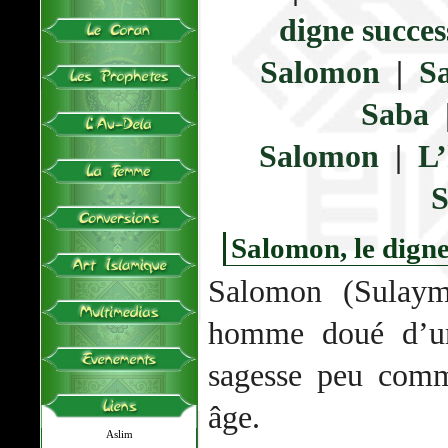
digne succes
Salomon
|
Sa
Saba
Salomon
|
L’
S
Salomon, le digne
Salomon (Sulaym
homme doué d’une
sagesse peu comm
âge.
Aslim