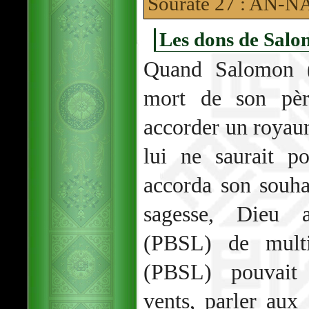
Sourate 27 : AN
Les dons de Sal
Quand Salomon (
mort de son pèr
accorder un royaum
lui ne saurait p
accorda son souh
sagesse, Dieu a
(PBSL) de multi
(PBSL) pouvait
vents, parler aux