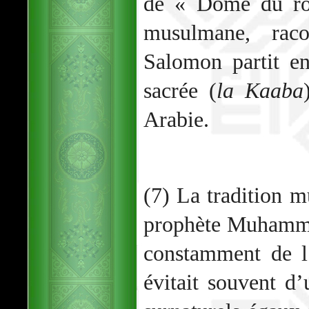
de « Dôme du roc
musulmane, rac
Salomon partit e
sacrée (
la Kaaba
Arabie.
(7) La tradition 
prophète Muhamma
constamment de l
évitait souvent d’