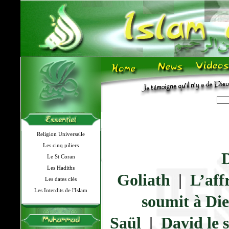
Religion Universelle
Les cinq piliers
D
Le St Coran
Les Hadiths
Goliath
|
L’aff
Les dates clés
Les Interdits de l'Islam
soumit à Di
Saül
|
David le 