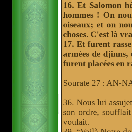
16. Et Salomon hé
hommes ! On nous
oiseaux; et on no
choses. C'est là vr
17. Et furent rass
armées de djinns, 
furent placées en r
Sourate 27 : AN
36. Nous lui assujet
son ordre, soufflai
voulait.
39. “Voilà Notre don