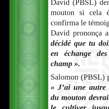
David (PBSL) dem
mouton si cela é
confirma le témo
David prononça a
décidé que tu do
en échange des
champ ».
Salomon (PBSL) pri
« J’ai une autre 
du mouton devrait
le cultiver jusq