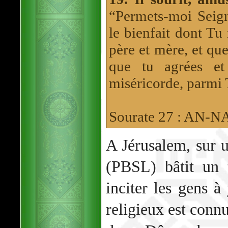
“Permets-moi Seign
le bienfait dont Tu
père et mère, et qu
que tu agrées et
miséricorde, parmi 
Sourate 27 : AN
A Jérusalem, sur 
(PBSL) bâtit un 
inciter les gens à
religieux est conn