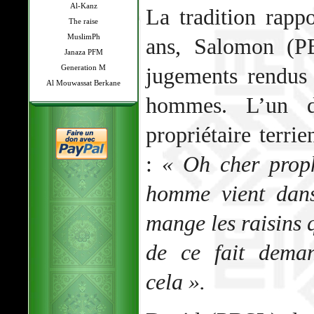
Al-Kanz
La tradition rapp
The raise
MuslimPh
ans, Salomon (PB
Janaza PFM
Generation M
jugements rendus
Al Mouwassat Berkane
hommes. L’un d
propriétaire terri
:
« Oh cher prop
homme vient dan
mange les raisins q
de ce fait dema
cela ».