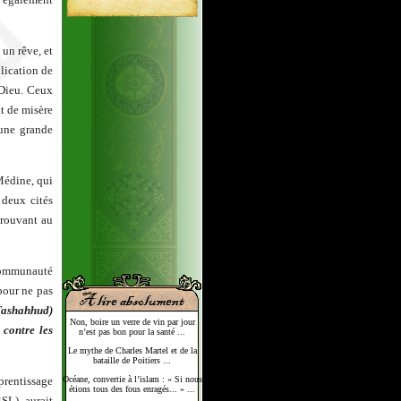
 un rêve, et
plication de
 Dieu. Ceux
at de misère
’une grande
Médine, qui
 deux cités
trouvant au
 communauté
 pour ne pas
Tashahhud
)
Non, boire un verre de vin par jour
 contre les
n’est pas bon pour la santé ...
Le mythe de Charles Martel et de la
bataille de Poitiers ...
pprentissage
Océane, convertie à l’islam : « Si nous
étions tous des fous enragés... » ...
SL), aurait