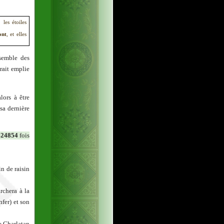
 les étoiles
ont
, et elles
nsemble des
erait emplie
lors à être
sa dernière
424854
fois
n de raisin
rchera à la
nfer) et son
ie Charlatan