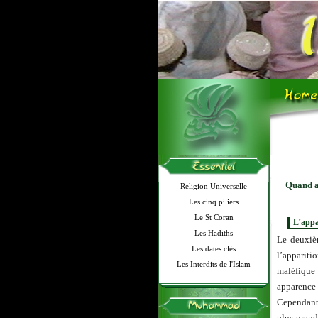
Quand a
Religion Universelle
Les cinq piliers
Le St Coran
L’appa
Les Hadiths
Le deuxiè
Les dates clés
l’apparitio
Les Interdits de l'Islam
maléfique 
apparence 
Cependant 
plus grand