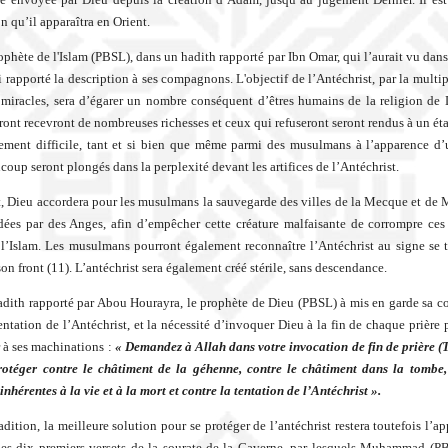
n qu’il apparaîtra en Orient.
rophète de l'Islam (PBSL), dans un hadith rapporté par Ibn Omar, qui l’aurait vu dans
si rapporté la description à ses compagnons. L'objectif de l’Antéchrist, par la multi
iracles, sera d’égarer un nombre conséquent d’êtres humains de la religion de
vront recevront de nombreuses richesses et ceux qui refuseront seront rendus à un ét
rement difficile, tant et si bien que même parmi des musulmans à l’apparence d
coup seront plongés dans la perplexité devant les artifices de l’Antéchrist.
 Dieu accordera pour les musulmans la sauvegarde des villes de la Mecque et de 
dées par des Anges, afin d’empêcher cette créature malfaisante de corrompre ces
 l’Islam. Les musulmans pourront également reconnaître l’Antéchrist au signe se 
on front (11). L’antéchrist sera également créé stérile, sans descendance.
dith rapporté par Abou Hourayra, le prophète de Dieu (PBSL) à mis en garde sa
tentation de l’Antéchrist, et la nécessité d’invoquer Dieu à la fin de chaque prière
à ses machinations :
« Demandez à Allah dans votre invocation de fin de prière (
rotéger contre le châtiment de la géhenne, contre le châtiment dans la tombe,
inhérentes à la vie et à la mort et contre la tentation de l’Antéchrist ».
adition, la meilleure solution pour se protéger de l’antéchrist restera toutefois l’a
es dix premiers versets de la sourate de la Caverne, par lesquels Muhammad (PB