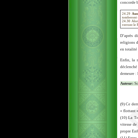
concorde b
24.29
Aus
tomberont d
24.30 Alor
verront le 
D’après di
religions d
en totalité
Enfin, la 
déclenché 
demeure : l
Auteur:
So
(9) Ce der
« flottant 
(10) La Tr
vitesse de
propre Enf
(11) Entre 