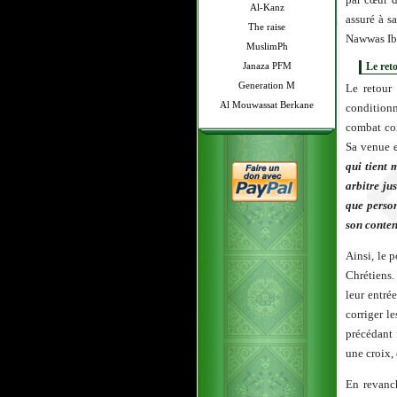
Al-Kanz
assuré à s
The raise
Nawwas Ib
MuslimPh
Janaza PFM
Le ret
Generation M
Le retour 
Al Mouwassat Berkane
conditionn
combat con
Sa venue e
qui tient 
arbitre jus
que person
son conten
Ainsi, le 
Chrétiens.
leur entré
corriger le
précédant 
une croix, 
En revanch