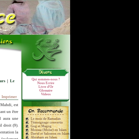
Qui sommes-nous ?
urs
|
Le
Nous Ecrire
Livre d'Or
Glossaire
Videos
Imprimer
 Mahdi, est
ant un être
il aura une
Le mois de Ramadan
Témoignage convertis
 droit (9).
Gog et Magog
Moussa (Moïse) en Islam
entation la
David et Salomon en Islam
Abraham en Islam
t également