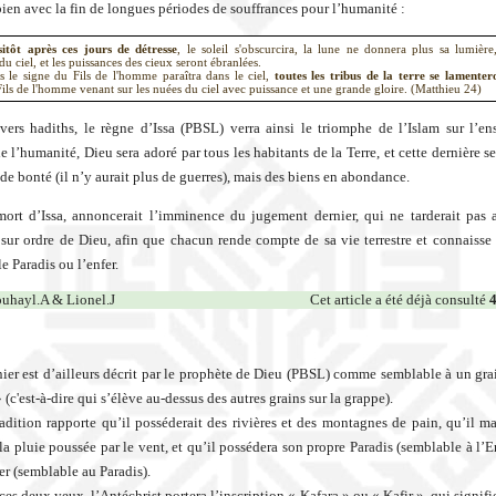
ien avec la fin de longues périodes de souffrances pour l’humanité :
sitôt après ces jours de détresse
, le soleil s'obscurcira, la lune ne donnera plus sa lumière,
u ciel, et les puissances des cieux seront ébranlées.
s le signe du Fils de l'homme paraîtra dans le ciel,
toutes les tribus de la terre se lamenter
Fils de l'homme venant sur les nuées du ciel avec puissance et une grande gloire. (Matthieu 24)
vers hadiths, le règne d’Issa (PBSL) verra ainsi le triomphe de l’Islam sur l’e
e l’humanité, Dieu sera adoré par tous les habitants de la Terre, et cette dernière s
 de bonté (il n’y aurait plus de guerres), mais des biens en abondance.
mort d’Issa, annoncerait l’imminence du jugement dernier, qui ne tarderait pas a
sur ordre de Dieu, afin que chacun rende compte de sa vie terrestre et connaisse 
e Paradis ou l’enfer.
uhayl.A & Lionel.J
Cet article a été déjà consulté
nier est d’ailleurs décrit par le prophète de Dieu (PBSL) comme semblable à un grai
» (c'est-à-dire qui s’élève au-dessus des autres grains sur la grappe).
adition rapporte qu’il posséderait des rivières et des montagnes de pain, qu’il ma
 la pluie poussée par le vent, et qu’il possédera son propre Paradis (semblable à l’E
er (semblable au Paradis).
ces deux yeux, l’Antéchrist portera l’inscription « Kafara » ou « Kafir », qui signif