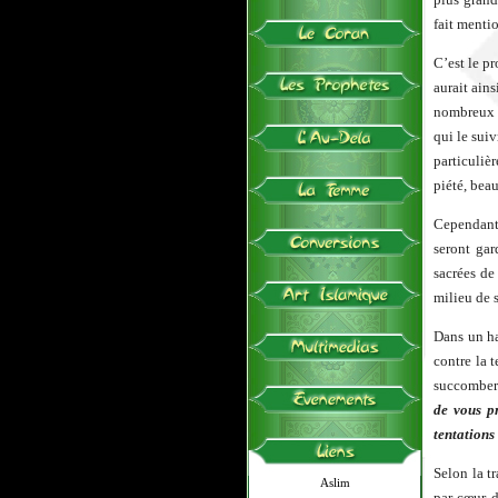
fait mentio
C’est le p
aurait ain
nombreux m
qui le sui
particuliè
piété, beau
Cependant,
seront gar
sacrées de
milieu de s
Dans un ha
contre la 
succomber 
de vous p
tentations 
Selon la tr
Aslim
par cœur d