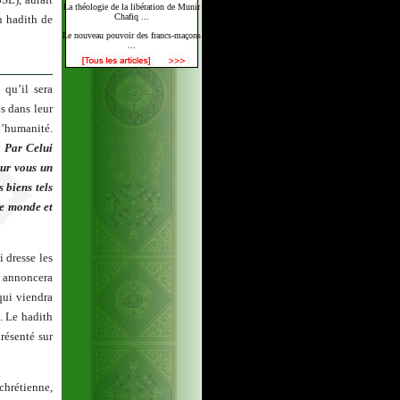
La théologie de la libération de Munir
Chafiq ...
n hadith de
Le nouveau pouvoir des francs-maçons
...
 qu’il sera
s dans leur
l’humanité.
« Par Celui
our vous un
s biens tels
le monde et
i dresse les
t annoncera
qui viendra
é. Le hadith
résenté sur
chrétienne,