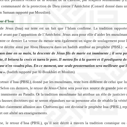
a communauté de la protection de Dieu contre l’Antéchrist (Conseil donné dans u
n Samaan rapporté par Mouslim).
our d’Issa
de Jésus (Issa) sur terre est un fait que l’Islam confirme. La tradition rapporte
é avant par l’apparition de l’Antéchrist. Jésus aura pour rôle d’aider les musulman
tre ce dernier. La venue du messie sera également un signe de soulagement pour 
st décrite ainsi par Abou Hourayra dans un hadith attribué au prophète (PBSL) :
mon âme en sa main, la descente de Jésus fils de marie est imminente ; il sera p
te, il brisera la croix et tuera le porc. Il mettra fin à la guerre et il prodiguera de
ne n’en voudra plus. En ce moment, une seule prosternation sera meilleure que 
u ».
(hadith rapporté par Al-Boukhâri et Moslim).
portrait d’Issa (PBSL), donné par les musulmans, reste bien différent de celui que lu
 Selon ces derniers, le retour de Jésus-Christ sera pour eux source de grande joie e
e imminente au Paradis. Or la tradition musulmane lui attribue un rôle de justicier 
s fausses doctrines qui se seront répandues sur sa personne afin de rétablir la vérit
fait clairement allusion aux Chrétiens qui ont divinisé le prophète Issa (PBSL), rep
et ont altéré ses enseignements.
e, le retour d’Issa (PBSL), qu’il soit décrit à travers la tradition coranique ou 