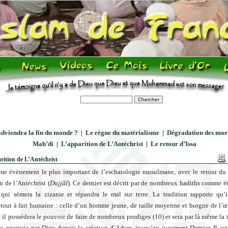
dviendra la fin du monde ?
|
Le règne du matérialisme
|
Dégradation des moe
Mah’di
|
L’apparition de L’Antéchrist
|
Le retour d’Issa
rition de L’Antéchrist
me évènement le plus important de l’eschatologie musulmane, avec le retour du
n de l’Antéchrist (
Dajjâl
). Ce dernier est décrit par de nombreux hadiths comme ét
qui sèmera la zizanie et répandra le mal sur terre. La tradition rapporte qu’
tout à fait humaine : celle d’un homme jeune, de taille moyenne et borgne de l’œil
il possédera le pouvoir de faire de nombreux prodiges (10) et sera par là même la t
e envoyée par Dieu depuis la création d’Adam, jusqu’au jugement Dernier. Il es