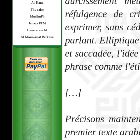
durcissement mét
Al-Kanz
The raise
réfulgence de cri
MuslimPh
Janaza PFM
exprimer, sans céd
Generation M
parlant. Elliptiqu
Al Mouwassat Berkane
et saccadée, l'idée
phrase comme l'éti
[…]
Précisons mainte
premier texte arab