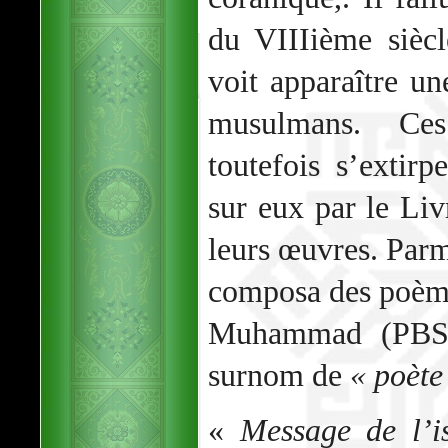
du VIIIième sièc
voit apparaître un
musulmans. Ces
toutefois s’extirp
sur eux par le Li
leurs œuvres. Parm
composa des poème
Muhammad (PBSL)
surnom de
« poète
«
Message de l’i