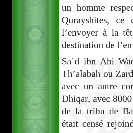
un homme respec
Qurayshites, ce
l’envoyer à la t
destination de l’e
Sa`d ibn Abi Waq
Th’alabah ou Zardu
avec un autre c
Dhiqar, avec 8000
de la tribu de B
était censé rejoi