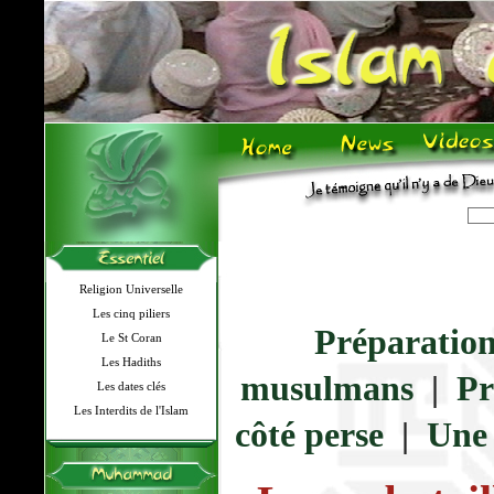
Religion Universelle
Les cinq piliers
Préparation 
Le St Coran
Les Hadiths
musulmans
|
Pr
Les dates clés
Les Interdits de l'Islam
côté perse
|
Une 