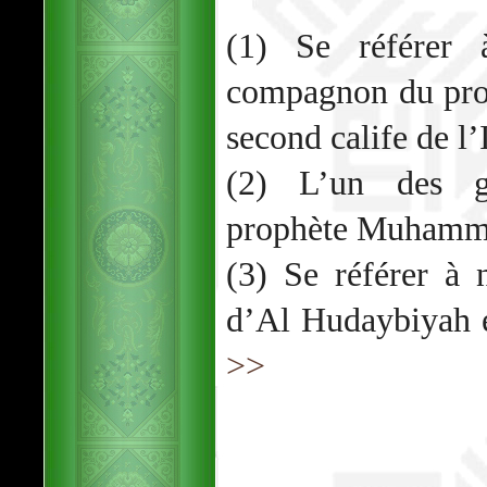
(1) Se référer 
compagnon du pro
second calife de l
(2) L’un des g
prophète Muham
(3) Se référer à n
d’Al Hudaybiyah e
>>