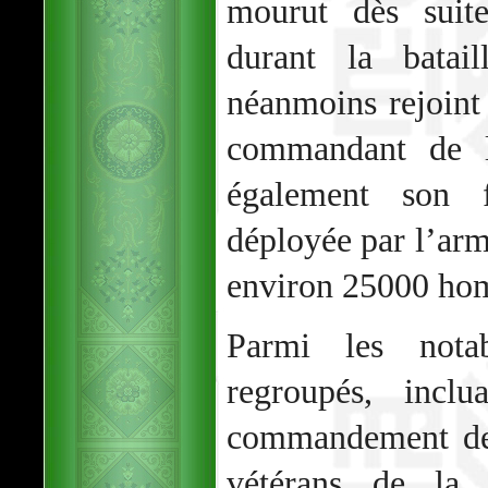
mourut dès suite
durant la batai
néanmoins rejoin
commandant de 
également son f
déployée par l’ar
environ 25000 ho
Parmi les nota
regroupés, incl
commandement de 
vétérans de la 