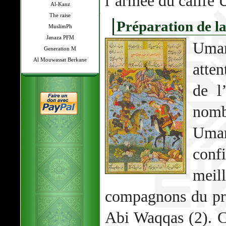
l’armée du calife 
Al-Kanz
The raise
Préparation de l
MuslimPh
Janaza PFM
Umar
Generation M
Al Mouwassat Berkane
atten
de l
nombr
Umar
con
meil
compagnons du pr
Abi Waqqas (2). C