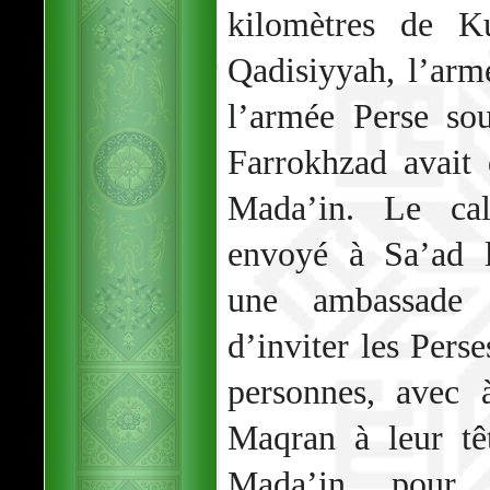
kilomètres de K
Qadisiyyah, l’ar
l’armée Perse so
Farrokhzad avait 
Mada’in. Le ca
envoyé à Sa’ad 
une ambassade 
d’inviter les Pers
personnes, avec 
Maqran à leur tê
Mada’in pour r