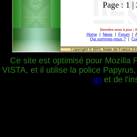
Page : 1 |
Dernière mise à jour : 
Home
|
News
|
Forum
|
A
Qui sommes-nous ?
|
Co
Ce site est optimisé pour Mozilla 
VISTA, et il utilise la police Papyrus
ici
et de l'in