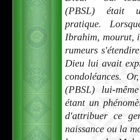
(PBSL) était u
pratique. Lorsq
Ibrahim, mourut, il
rumeurs s'étendir
Dieu lui avait ex
condoléances. O
(PBSL) lui-même 
étant un phénomèn
d'attribuer ce g
naissance ou la m