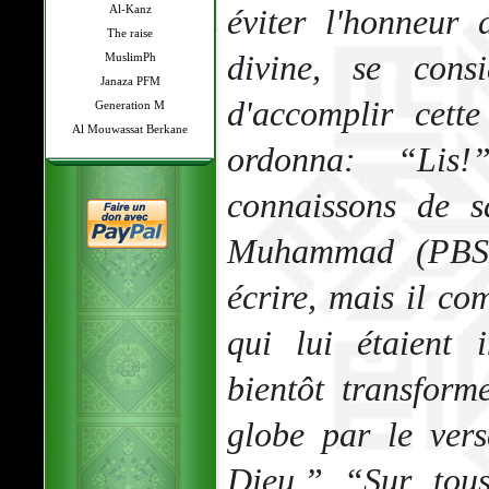
Al-Kanz
éviter l'honneur 
The raise
divine, se cons
MuslimPh
Janaza PFM
d'accomplir cett
Generation M
Al Mouwassat Berkane
ordonna: “Li
connaissons de s
Muhammad (PBSL)
écrire, mais il c
qui lui étaient i
bientôt transfor
globe par le vers
Dieu.” “Sur tou