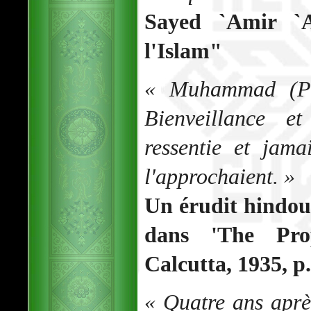
Sayed `Amir `A
l'Islam"
« Muhammad (PB
Bienveillance e
ressentie et jam
l'approchaient. »
Un érudit hindo
dans 'The Pro
Calcutta, 1935, p
« Quatre ans aprè