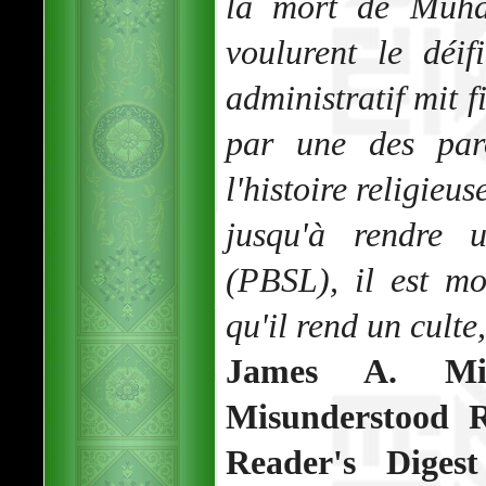
la mort de Muha
voulurent le déif
administratif mit f
par une des paro
l'histoire religieus
jusqu'à rendre
(PBSL), il est mo
qu'il rend un culte,
James A. Mic
Misunderstood R
Reader's Digest