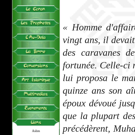
« Homme d'affair
vingt ans, il devai
des caravanes d
fortunée. Celle-ci 
lui proposa le mar
quinze ans son aîn
époux dévoué jus
que la plupart de
précédèrent, Muh
Aslim