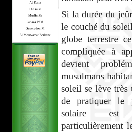
Al-Kanz
The raise
Si la durée du jeûn
MuslimPh
Janaza PFM
le couché du solei
Generation M
Al Mouwassat Berkane
globe terrestre 
compliquée à app
devient problém
musulmans habitan
soleil se lève très
de pratiquer le 
solaire est 
particulièrement l