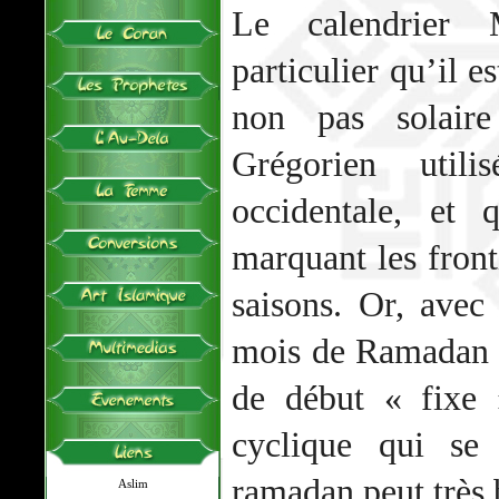
Le calendrier
particulier qu’il e
non pas solair
Grégorien util
occidentale, et 
marquant les fronti
saisons. Or, avec 
mois de Ramadan n
de début « fixe 
cyclique qui se
ramadan peut très 
Aslim