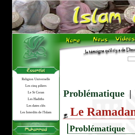
Religion Universelle
Les cinq piliers
Problématique
Le St Coran
Les Hadiths
Les dates clés
Le Ramadan
Les Interdits de l'Islam
Problématique