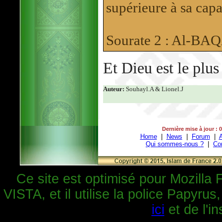
supérieure à sa capa
Sourate 2 : Al-B
Et Dieu est le plus
Auteur:
Souhayl.A & Lionel.J
Dernière mise à jour : 
Home
|
News
|
Forum
|
A
Qui sommes-nous ?
|
Co
Ce site est optimisé pour Mozilla 
VISTA, et il utilise la police Papyrus
ici
et de l'in