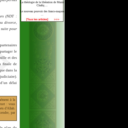
La théologie de la libération de Munir
Chafiq ...
Le nouveau pouvoir des francs-maçons
...
urs (NDT :
au divorce,
 suite pour
partenaires
partager le
ille et des
n finale de
que dans la
udiciaire).
d’un délai
mément à la
tort : vous
ets d'Allah.
scendre, par
le plan du