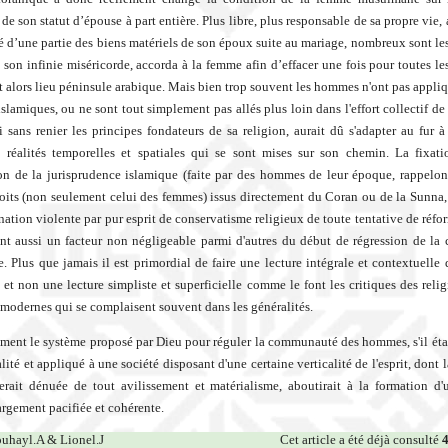
de son statut d’épouse à part entière. Plus libre, plus responsable de sa propre vie,
té d’une partie des biens matériels de son époux suite au mariage, nombreux sont les
 son infinie miséricorde, accorda à la femme afin d’effacer une fois pour toutes les
t alors lieu péninsule arabique. Mais bien trop souvent les hommes n'ont pas appliq
islamiques, ou ne sont tout simplement pas allés plus loin dans l'effort collectif d
i sans renier les principes fondateurs de sa religion, aurait dû s'adapter au fur 
réalités temporelles et spatiales qui se sont mises sur son chemin. La fixati
ion de la jurisprudence islamique (faite par des hommes de leur époque, rappelon
roits (non seulement celui des femmes) issus directement du Coran ou de la Sunna,
ation violente par pur esprit de conservatisme religieux de toute tentative de réfor
nt aussi un facteur non négligeable parmi d'autres du début de régression de la c
 Plus que jamais il est primordial de faire une lecture intégrale et contextuelle 
 et non une lecture simpliste et superficielle comme le font les critiques des relig
 modernes qui se complaisent souvent dans les généralités.
ment le système proposé par Dieu pour réguler la communauté des hommes, s'il étai
lité et appliqué à une société disposant d'une certaine verticalité de l'esprit, dont 
erait dénuée de tout avilissement et matérialisme, aboutirait à la formation d'
rgement pacifiée et cohérente.
uhayl.A & Lionel.J
Cet article a été déjà consulté