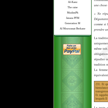
Al-Kanz
une chose 
The raise
MuslimPh
« Ne répu
Janaza PFM
Dégustateu
Generation M
comme si l
Al Mouwassat Berkane
prendre un
La traditi
uniquement
même toit.
obligation
répudier o
tradition 
La femme 
équivalent 
231. Et qu
bienséance
transgresse
Et rappele
lesquels Il
Le texte 