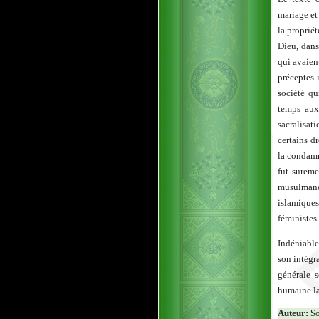
mariage et 
la proprié
Dieu, dans
qui avaien
préceptes 
société qu
temps aux 
sacralisat
certains d
la condamn
fut sureme
musulmane.
islamiques
féministes
Indéniable
son intégra
générale s
humaine la
Auteur:
So