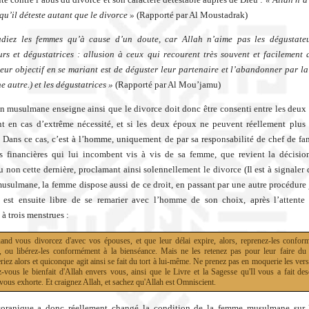
qu’il déteste autant que le divorce »
(Rapporté par Al Moustadrak)
diez les femmes qu’à cause d’un doute, car Allah n’aime pas les dégustate
rs et dégustatrices : allusion à ceux qui recourent très souvent et facilement 
eur objectif en se mariant est de déguster leur partenaire et l’abandonner par la
e autre.) et les dégustatrices »
(Rapporté par Al Mou’jamu)
on musulmane enseigne ainsi que le divorce doit donc être consenti entre les deux 
 en cas d’extrême nécessité, et si les deux époux ne peuvent réellement plus 
 Dans ce cas, c’est à l’homme, uniquement de par sa responsabilité de chef de fam
s financières qui lui incombent vis à vis de sa femme, que revient la décisio
u non cette dernière, proclamant ainsi solennellement le divorce (Il est à signaler 
musulmane, la femme dispose aussi de ce droit, en passant par une autre procédure j
est ensuite libre de se remarier avec l’homme de son choix, après l’attente 
à trois menstrues :
and vous divorcez d'avec vos épouses, et que leur délai expire, alors, reprenez-les confor
, ou libérez-les conformément à la bienséance. Mais ne les retenez pas pour leur faire du 
riez alors et quiconque agit ainsi se fait du tort à lui-même. Ne prenez pas en moquerie les vers
z-vous le bienfait d'Allah envers vous, ainsi que le Livre et la Sagesse qu'Il vous a fait de
 vous exhorte. Et craignez Allah, et sachez qu'Allah est Omniscient.
coranique a donc réellement changé la condition de la femme musulmane sur 