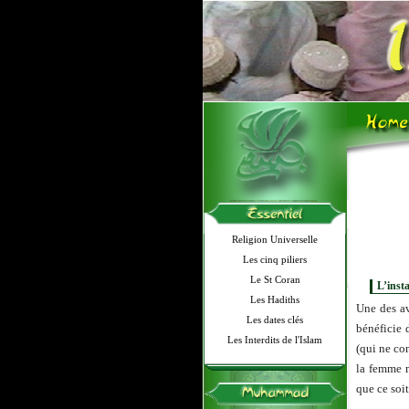
Religion Universelle
Les cinq piliers
Le St Coran
L’inst
Les Hadiths
Une des av
Les dates clés
bénéficie 
Les Interdits de l'Islam
(qui ne co
la femme m
que ce soit