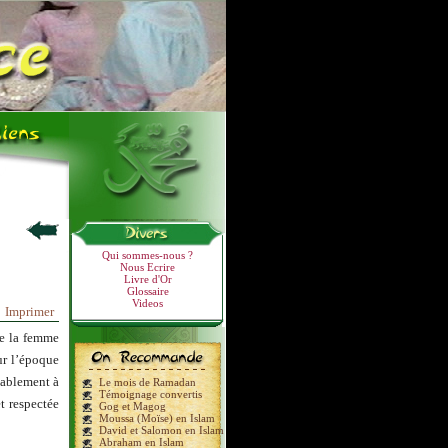
Qui sommes-nous ?
Nous Ecrire
Livre d'Or
Glossaire
Videos
Imprimer
ue la femme
ur l’époque
stablement à
Le mois de Ramadan
Témoignage convertis
t respectée
Gog et Magog
Moussa (Moïse) en Islam
David et Salomon en Islam
Abraham en Islam