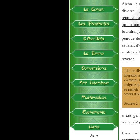
Aïcha –qu’
divorce :
reprenait 
qu’un homm
fournirai j
période de
satisfait 
et alors e
révélé :
229. Le div
libération 
- à moins 
craignez q
se rachète
ordres d'Al
Sourate 
« Les gen
n’avaient 
Bien que l
Aslim
communauté