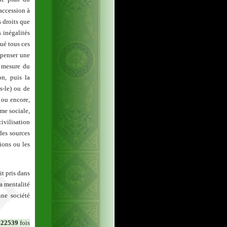
 accession à
 droits que
 inégalités
ué tous ces
e penser une
à mesure du
on, puis la
s-le) ou de
 ou encore,
me sociale,
ivilisation
des sources
ions ou les
t pris dans
la mentalité
une société
422539
fois