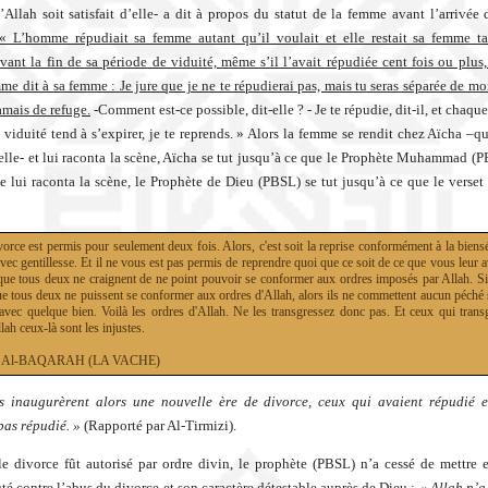
Allah soit satisfait d’elle- a dit à propos du statut de la femme avant l’arrivée 
« L’homme répudiait sa femme autant qu’il voulait et elle restait sa femme ta
avant la fin de sa période de viduité, même s’il l’avait répudiée cent fois ou plus,
e dit à sa femme : Je jure que je ne te répudierai pas, mais tu seras séparée de moi
amais de refuge.
-Comment est-ce possible, dit-elle ? - Je te répudie, dit-il, et chaque
 viduité tend à s’expirer, je te reprends. » Alors la femme se rendit chez Aïcha –qu
d’elle- et lui raconta la scène, Aïcha se tut jusqu’à ce que le Prophète Muhammad (P
lle lui raconta la scène, le Prophète de Dieu (PBSL) se tut jusqu’à ce que le verset
orce est permis pour seulement deux fois. Alors, c'est soit la reprise conformément à la biens
avec gentillesse. Et il ne vous est pas permis de reprendre quoi que ce soit de ce que vous leur 
que tous deux ne craignent de ne point pouvoir se conformer aux ordres imposés par Allah. S
ue tous deux ne puissent se conformer aux ordres d'Allah, alors ils ne commettent aucun péché
 avec quelque bien. Voilà les ordres d'Allah. Ne les transgressez donc pas. Et ceux qui trans
lah ceux-là sont les injustes.
2 : Al-BAQARAH (LA VACHE)
s inaugurèrent alors une nouvelle ère de divorce, ceux qui avaient répudié e
pas répudié. »
(Rapporté par Al-Tirmizi).
e divorce fût autorisé par ordre divin, le prophète (PBSL) n’a cessé de mettre 
 contre l’abus du divorce et son caractère détestable auprès de Dieu :
« Allah n’a