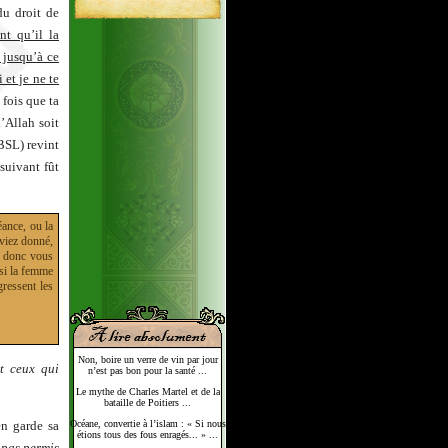
du droit de
nt qu’il la
 jusqu’à ce
 et je ne te
 fois que ta
’Allah soit
BSL) revint
 suivant fût
éance, ou la
aviez donné,
i donc vous
 si la femme
gressent les
Non, boire un verre de vin par jour
t ceux qui
n’est pas bon pour la santé ...
Le mythe de Charles Martel et de la
bataille de Poitiers ...
en garde sa
Océane, convertie à l’islam : « Si nous
étions tous des fous enragés... » ...
 pas permis