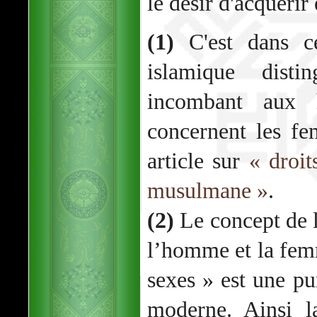
le désir d'acquérir
(1)
C'est dans ce
islamique disti
incombant aux
concernent les fe
article sur
« droit
musulmane »
.
(2)
Le concept de la
l’homme et la femm
sexes » est une pu
moderne. Ainsi l