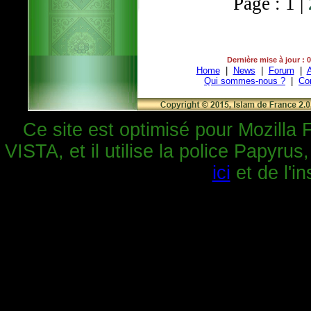
Page : 1 |
Dernière mise à jour : 
Home
|
News
|
Forum
|
A
Qui sommes-nous ?
|
Co
Ce site est optimisé pour Mozilla 
VISTA, et il utilise la police Papyrus
ici
et de l'in