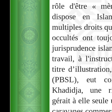
rôle d'être « mè
dispose en Isl
multiples droits qu
occultés ont touj
jurisprudence isl
travail, à l'instru
titre d’illustrat
(PBSL), eut co
Khadidja, une r
gérait à elle seul
caravanes commerç