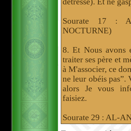
détresse). Et ne gas
Sourate 17 : 
NOCTURNE)
8. Et Nous avons 
traiter ses père et m
à M'associer, ce don
ne leur obéis pas”. 
alors Je vous in
faisiez.
Sourate 29 : AL