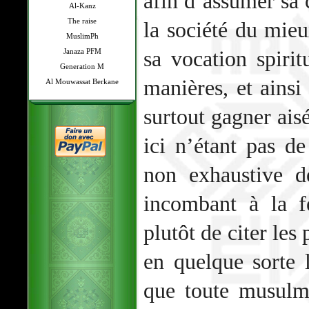
afin d’assumer sa 
Al-Kanz
The raise
la société du mieu
MuslimPh
sa vocation spirit
Janaza PFM
Generation M
manières, et ainsi 
Al Mouwassat Berkane
surtout gagner ais
ici n’étant pas de
non exhaustive d
incombant à la 
plutôt de citer les
en quelque sorte l
que toute musulm