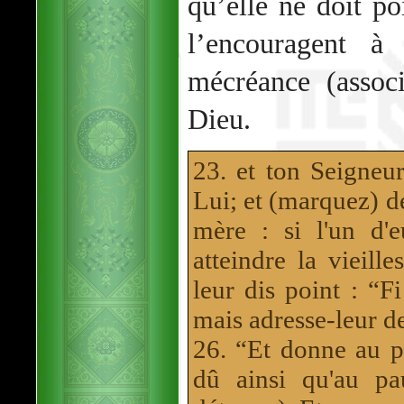
qu’elle ne doit po
l’encouragent à
mécréance (assoc
Dieu.
23. et ton Seigneur
Lui; et (marquez) de
mère : si l'un d'
atteindre la vieill
leur dis point : “F
mais adresse-leur d
26. “Et donne au pr
dû ainsi qu'au p