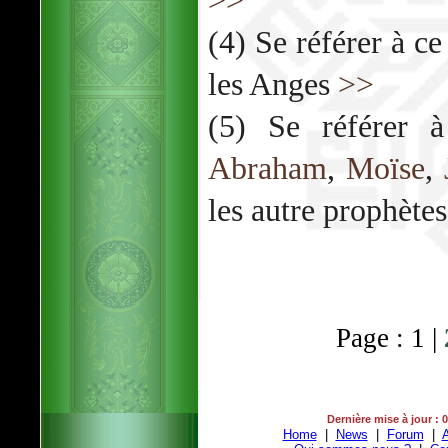
>>
(4) Se référer à ce
les Anges
>>
(5) Se référer à
Abraham
,
Moïse
,
les autre prophète
Page : 1 |
Dernière mise à jour : 
Home
|
News
|
Forum
|
A