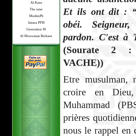
Al-Kanz
Et ils ont dit :
The raise
MuslimPh
obéi. Seigneur
Janaza PFM
Generation M
pardon. C'est à 
Al Mouwassat Berkane
(Sourate 2 
VACHE))
Etre musulman, n
croire en Dieu
Muhammad (PBSL
prières quotidien
nous le rappel en