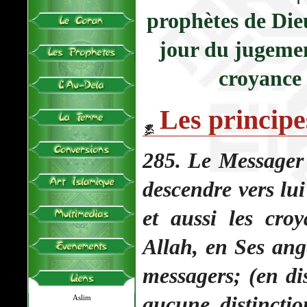
prophètes de Die
jour du jugemen
croyance 
Les principes
285. Le Messager 
descendre vers lu
et aussi les cro
Allah, en Ses ange
messagers; (en di
aucune distincti
Aslim