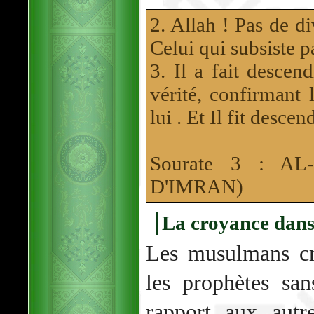
2. Allah ! Pas de di
Celui qui subsiste
3. Il a fait descen
vérité, confirmant 
lui . Et Il fit desce
Sourate 3 : A
D'IMRAN)
La croyance dans
Les musulmans cro
les prophètes san
rapport aux aut