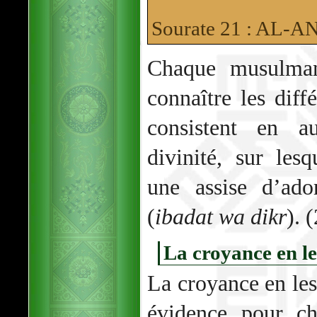
Sourate 21 : AL-
Chaque musulman
connaître les dif
consistent en au
divinité, sur lesq
une assise d’ado
(
ibadat wa dikr
). 
La croyance en l
La croyance en le
évidence pour c