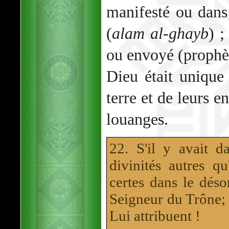
manifesté ou dan
(
alam al-ghayb
) 
ou envoyé (prophèt
Dieu était unique 
terre et de leurs e
louanges.
22. S'il y avait da
divinités autres qu
certes dans le déso
Seigneur du Trône; I
Lui attribuent !