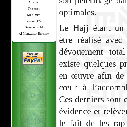
son pèlerinage dan
Al-Kanz
The raise
optimales.
MuslimPh
Janaza PFM
Le Hajj étant un 
Generation M
Al Mouwassat Berkane
être réalisé avec
dévouement total
existe quelques p
en œuvre afin de
cœur à l’accompl
Ces derniers sont 
évidence et relèv
le fait de les rap