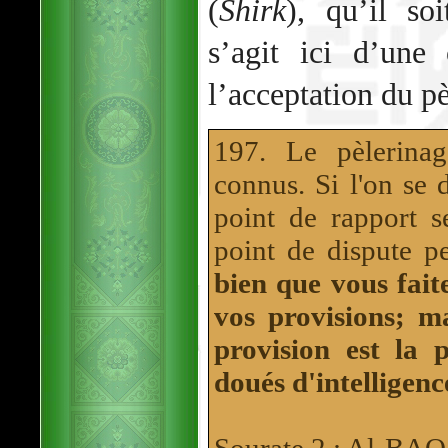
(
Shirk
), qu’il so
s’agit ici d’une
l’acceptation du p
197. Le pèlerina
connus. Si l'on se 
point de rapport se
point de dispute p
bien que vous faite
vos provisions; m
provision est la 
doués d'intelligenc
Sourate 2 : Al-B