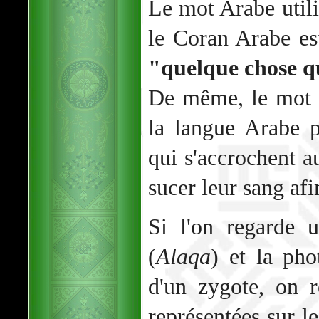
Le mot Arabe util
le Coran Arabe e
"quelque chose q
De même, le mot 
la langue Arabe p
qui s'accrochent 
sucer leur sang afi
Si l'on regarde 
(
Alaqa
) et la ph
d'un zygote, on 
représentées sur l