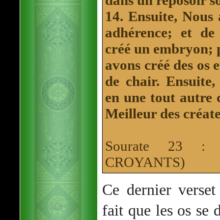
dans un reposoir so
14. Ensuite, Nous
adhérence; et de
créé un embryon; 
avons créé des os e
de chair.
Ensuite,
en une tout autre c
Meilleur des créate
Sourate 23 :
CROYANTS)
Ce dernier verse
fait que les os se