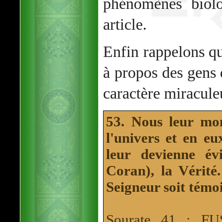
phénomènes biolo
article.
Enfin rappelons qu
à propos des gens 
caractère miracule
53. Nous leur mo
l'univers et en eu
leur devienne év
Coran), la Vérité.
Seigneur soit témo
Sourate 41 : F