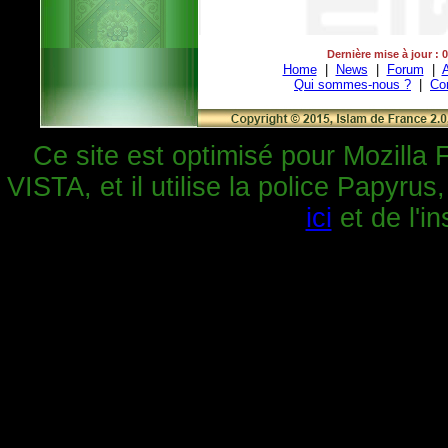
Dernière mise à jour : 
Home
|
News
|
Forum
|
A
Qui sommes-nous ?
|
Co
Ce site est optimisé pour Mozilla 
VISTA, et il utilise la police Papyrus
ici
et de l'in