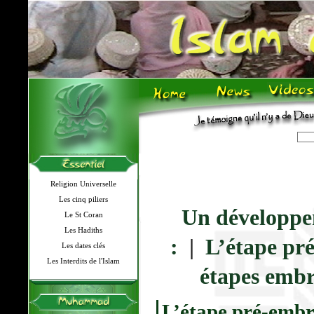
Religion Universelle
Les cinq piliers
Un développem
Le St Coran
Les Hadiths
:
|
L’étape pr
Les dates clés
Les Interdits de l'Islam
étapes embr
L’étape pré-emb