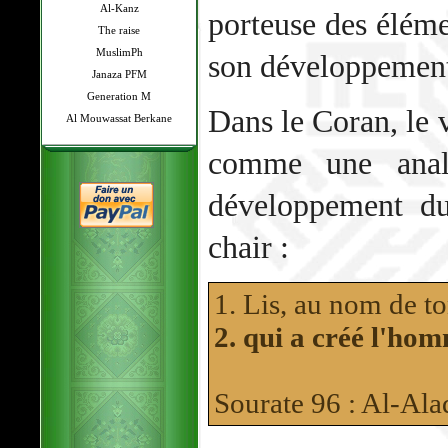
Al-Kanz
porteuse des élémen
The raise
MuslimPh
son développemen
Janaza PFM
Generation M
Dans le Coran, le v
Al Mouwassat Berkane
comme une anal
développement d
chair :
1. Lis, au nom de to
2. qui a créé l'ho
Sourate 96 : Al-Al