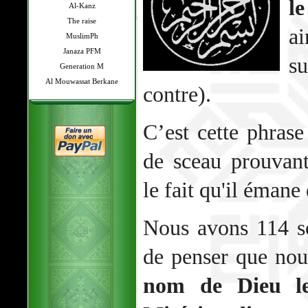
l
Al-Kanz
The raise
ai
MuslimPh
Janaza PFM
s
Generation M
Al Mouwassat Berkane
contre).
C’est cette phrase
de sceau prouvant
le fait qu'il émane
Nous avons 114 sou
de penser que no
nom de Dieu le