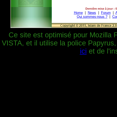
Dernière mise à jour : 
Home
|
News
|
Forum
|
A
Qui sommes-nous ?
|
Co
Ce site est optimisé pour Mozilla 
VISTA, et il utilise la police Papyrus
ici
et de l'in