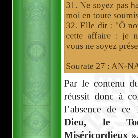
31. Ne soyez pas ha
moi en toute soumis
32. Elle dit : "Ô n
cette affaire : je 
vous ne soyez prése
Sourate 27 : AN
Par le contenu du
réussit donc à co
l’absence de ce
Dieu, le Tou
Miséricordieux »