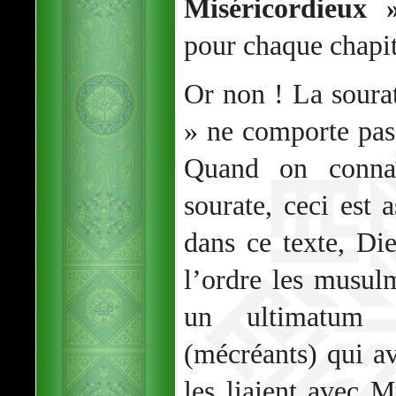
Miséricordieux 
pour chaque chapit
Or non ! La soura
» ne comporte pas 
Quand on connaî
sourate, ceci est 
dans ce texte, Di
l’ordre les musu
un ultimatu
(mécréants) qui a
les liaient avec