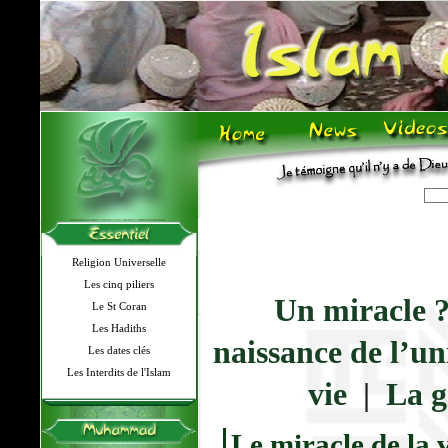
Religion Universelle
Les cinq piliers
Un miracle 
Le St Coran
Les Hadiths
naissance de l’un
Les dates clés
Les Interdits de l'Islam
vie
|
La g
Le miracle de la 