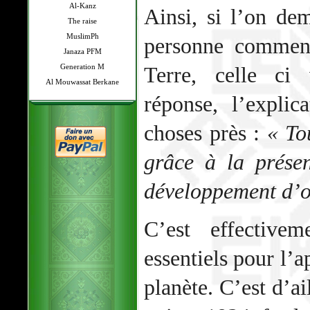
Al-Kanz
Ainsi, si l’on de
The raise
MuslimPh
personne comment
Janaza PFM
Generation M
Terre, celle ci
Al Mouwassat Berkane
réponse, l’expli
choses près :
« To
grâce à la prése
développement d’o
C’est effective
essentiels pour l’a
planète. C’est d’a