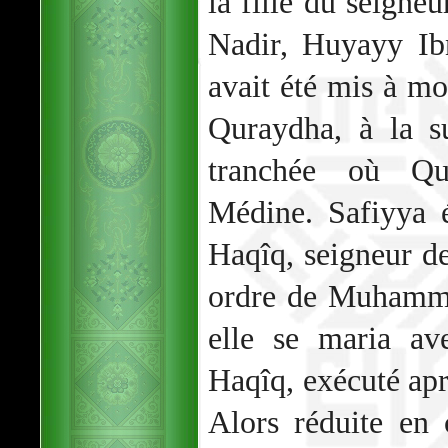
la fille du seigneu
Nadir, Huyayy Ib
avait été mis à mor
Quraydha, à la su
tranchée où Qur
Médine. Safiyya 
Haqîq, seigneur de
ordre de Muhamma
elle se maria a
Haqîq, exécuté apr
Alors réduite en 