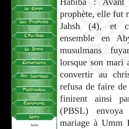
Habiba : Avant 
prophète, elle fut
Jahsh (4), et c
ensemble en Aby
musulmans fuyan
lorsque son mari 
convertir au chr
refusa de faire d
finirent ainsi 
(PBSL) envoya 
mariage à Umm H
Aslim