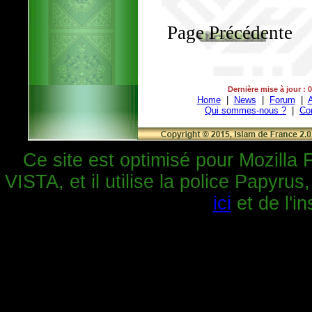
Page Précédente
Dernière mise à jour : 
Home
|
News
|
Forum
|
A
Qui sommes-nous ?
|
Co
Ce site est optimisé pour Mozilla 
VISTA, et il utilise la police Papyrus
ici
et de l'in