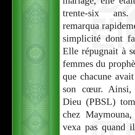
mariage, elle éta
trente-six an
remarqua rapideme
simplicité dont 
Elle répugnait à s
femmes du prophèt
que chacune avait
son cœur. Ainsi,
Dieu (PBSL) tomb
chez Maymouna, e
vexa pas quand il