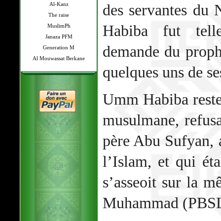
Al-Kanz
des servantes du
The raise
Habiba fut tel
MuslimPh
Janaza PFM
demande du prophè
Generation M
Al Mouwassat Berkane
quelques uns de ses
Umm Habiba rester
musulmane, refus
père Abu Sufyan, 
l’Islam, et qui éta
s’asseoit sur la 
Muhammad (PBSL