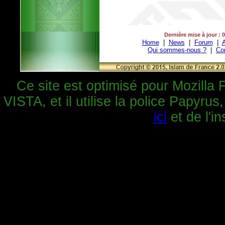
Dernière mise à jour : 
Home
|
News
|
Forum
|
A
Qui sommes-nous ?
|
Co
Ce site est optimisé pour Mozilla 
VISTA, et il utilise la police Papyrus
ici
et de l'in