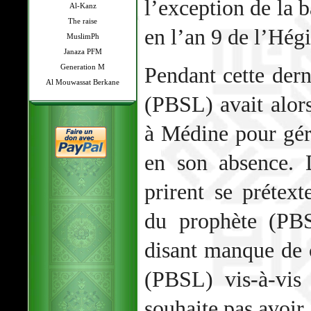
l’exception de la b
Al-Kanz
The raise
en l’an 9 de l’Hégi
MuslimPh
Janaza PFM
Generation M
Pendant cette dern
Al Mouwassat Berkane
(PBSL) avait alor
à Médine pour gére
en son absence. 
prirent se prétext
du prophète (PBS
disant manque de
(PBSL) vis-à-vis
souhaite pas avoir 