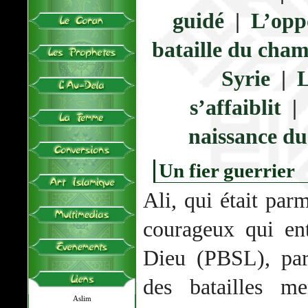
guidé
|
L’opp
bataille du cha
Syrie
|
L
s’affaiblit
|
naissance d
Un fier guerrier
Ali, qui était par
courageux qui en
Dieu (PBSL), part
des batailles m
Aslim