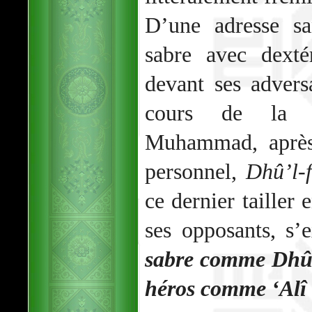
D’une adresse sa
sabre avec dexté
devant ses adversa
cours de la b
Muhammad, après 
personnel,
Dhû’l-f
ce dernier tailler 
ses opposants, s’
sabre comme Dhû'l-
héros comme ‘Alî