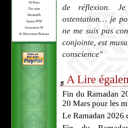
Al-Kanz
de réflexion. J
The raise
MuslimPh
ostentation… je po
Janaza PFM
Generation M
ne me suis pas con
Al Mouwassat Berkane
conjointe, est musu
conscience"
A Lire égale
Fin du Ramadan 202
20 Mars pour les 
Le Ramadan 2026 dé
Fin du Ramadan