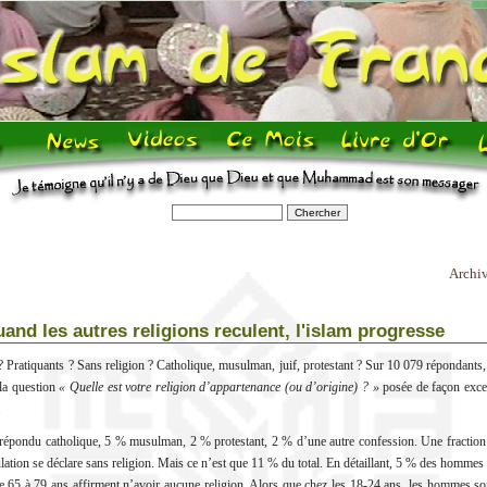
Archi
and les autres religions reculent, l'islam progresse
 Pratiquants ? Sans religion ? Catholique, musulman, juif, protestant ? Sur 10 079 répondants
 la question
« Quelle est votre religion d’appartenance (ou d’origine) ? »
posée de façon excep
.
répondu catholique, 5 % musulman, 2 % protestant, 2 % d’une autre confession. Une fraction 
lation se déclare sans religion. Mais ce n’est que 11 % du total. En détaillant, 5 % des hommes
 65 à 79 ans affirment n’avoir aucune religion. Alors que chez les 18-24 ans, les hommes so