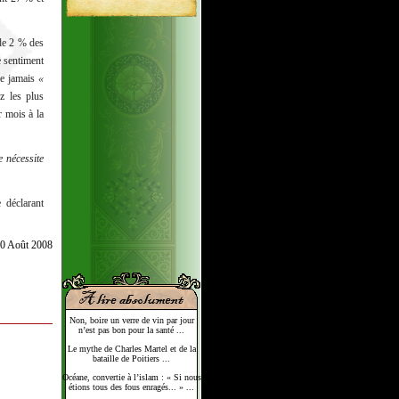
de 2 % des
 sentiment
ne jamais
«
z les plus
r mois à la
e nécessite
 déclarant
30 Août 2008
Non, boire un verre de vin par jour
n’est pas bon pour la santé ...
Le mythe de Charles Martel et de la
bataille de Poitiers ...
Océane, convertie à l’islam : « Si nous
étions tous des fous enragés... » ...