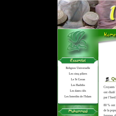
Religion Universelle
Les cinq piliers
Qu
Le St Coran
Les Hadiths
Croyants ?
Les dates clés
ont éludé
Les Interdits de l'Islam
par l’Ined
80 % ont 
de la popu
femmes de