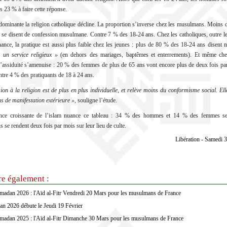
 23 % à faire cette réponse.
dominante la religion catholique décline. La proportion s’inverse chez les musulmans. Moins 
 se disent de confession musulmane. Contre 7 % des 18-24 ans. Chez les catholiques, outre le
nance, la pratique est aussi plus faible chez les jeunes : plus de 80 % des 18-24 ans disent 
à un service religieux »
(en dehors des mariages, baptêmes et enterrements). Et même che
 l’assiduité s’amenuise : 20 % des femmes de plus de 65 ans vont encore plus de deux fois pa
tre 4 % des pratiquants de 18 à 24 ans.
on à la religion est de plus en plus individuelle, et relève moins du conformisme social. Ell
s de manifestation extérieure »
, souligne l’étude.
ance croissante de l’islam nuance ce tableau : 34 % des hommes et 14 % des femmes se
se rendent deux fois par mois sur leur lieu de culte.
Libération - Samedi 
re également :
madan 2026 : l'Aïd al-Fitr Vendredi 20 Mars pour les musulmans de France
n 2026 débute le Jeudi 19 Février
madan 2025 : l'Aïd al-Fitr Dimanche 30 Mars pour les musulmans de France