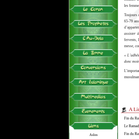
les femmes
Toujours 
65-79 ans
d’apparte
assister 
fervents,
messe, con
« L’adhési
donc moin
L’import
musulmans 
A Li
Fin du Ra
Le Ramada
Fin du Ra
Aslim