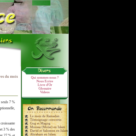
ves du mois
Qui sommes-nous ?
Nous Ecrire
Livre d'Or
Glossaire
Videos
, seuls 7 %
tionnelle,
Le mois de Ramadan
Témoignage convertis
croissante
Gog et Magog
Moussa (Moïse) en Islam
 et 3 % des
David et Salomon en Islam
Abraham en Islam
nt 27 % et