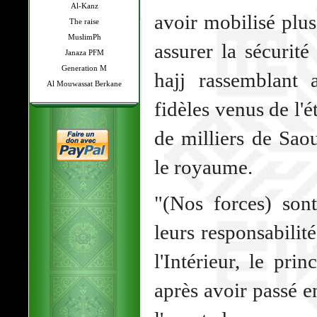
Al-Kanz
avoir mobilisé pl
The raise
MuslimPh
assurer la sécurit
Janaza PFM
Generation M
hajj rassemblant
Al Mouwassat Berkane
fidèles venus de l'é
de milliers de Sao
le royaume.
"(Nos forces) son
leurs responsabilité
l'Intérieur, le pr
après avoir passé 