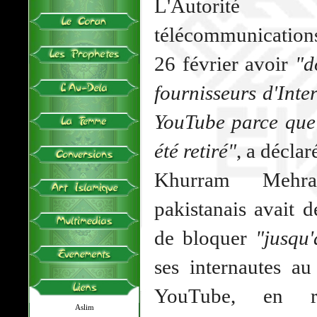
L'Autorité 
télécommunicatio
26 février avoir
"d
fournisseurs d'Inte
YouTube parce que 
été retiré"
, a déclar
Khurram Mehra
pakistanais avait 
de bloquer
"jusqu
ses internautes au
YouTube, en 
Aslim