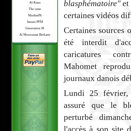
blasphématoire"
et 
Al-Kanz
The raise
certaines vidéos di
MuslimPh
Janaza PFM
Certaines sources o
Generation M
Al Mouwassat Berkane
été interdit d'a
caricatures con
Mahomet reprodu
journaux danois déb
Lundi 25 février,
assuré que le bl
perturbé dimanch
l'accès à son site