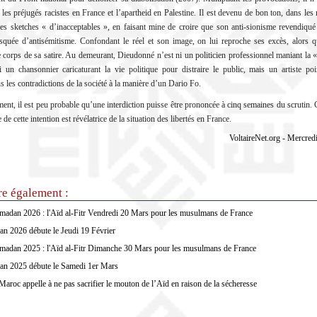
r les préjugés racistes en France et l’apartheid en Palestine. Il est devenu de bon ton, dans les
 ses sketches « d’inacceptables », en faisant mine de croire que son anti-sionisme revendiqué
quée d’antisémitisme. Confondant le réel et son image, on lui reproche ses excès, alors q
 corps de sa satire. Au demeurant, Dieudonné n’est ni un politicien professionnel maniant la 
i un chansonnier caricaturant la vie politique pour distraire le public, mais un artiste poi
s les contradictions de la société à la manière d’un Dario Fo.
ent, il est peu probable qu’une interdiction puisse être prononcée à cinq semaines du scrutin.
 de cette intention est révélatrice de la situation des libertés en France.
VoltaireNet.org - Mercred
re également :
madan 2026 : l'Aïd al-Fitr Vendredi 20 Mars pour les musulmans de France
n 2026 débute le Jeudi 19 Février
madan 2025 : l'Aïd al-Fitr Dimanche 30 Mars pour les musulmans de France
n 2025 débute le Samedi 1er Mars
Maroc appelle à ne pas sacrifier le mouton de l’Aïd en raison de la sécheresse