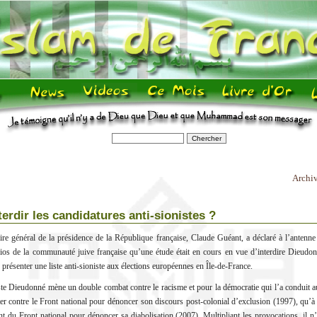
Archi
terdir les candidatures anti-sionistes ?
aire général de la présidence de la République française, Claude Guéant, a déclaré à l’antenn
dios de la communauté juive française qu’une étude était en cours en vue d’interdire Dieudo
présenter une liste anti-sioniste aux élections européennes en Île-de-France.
te Dieudonné mène un double combat contre le racisme et pour la démocratie qui l’a conduit a
er contre le Front national pour dénoncer son discours post-colonial d’exclusion (1997), qu’à
nt du Front national pour dénoncer sa diabolisation (2007). Multipliant les provocations, il n