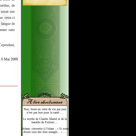
 médias, de
 serait une
ue ceux-ci
« langue de
ntant sans
 Cependant,
i 6 Mai 2009
Non, boire un verre de vin par jour
n’est pas bon pour la santé ...
Le mythe de Charles Martel et de la
bataille de Poitiers ...
Océane, convertie à l’islam : « Si nous
étions tous des fous enragés... » ...