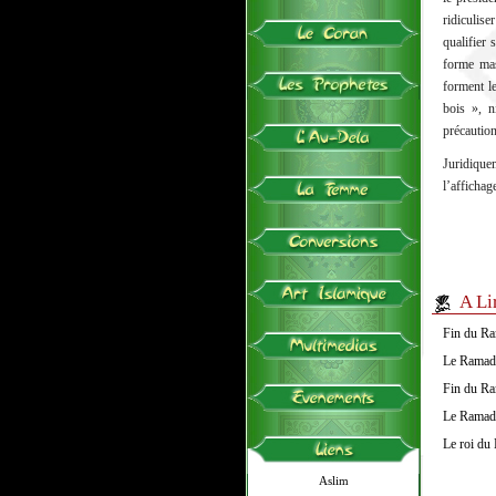
ridiculise
qualifier
forme mas
forment le
bois », n
précaution
Juridiquem
l’affichage
A Li
Fin du Ra
Le Ramada
Fin du Ra
Le Ramada
Le roi du 
Aslim