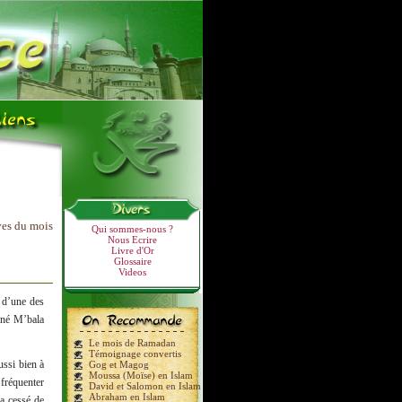
ves du mois
Qui sommes-nous ?
Nous Ecrire
Livre d'Or
Glossaire
Videos
e d’une des
nné M’bala
Le mois de Ramadan
Témoignage convertis
ussi bien à
Gog et Magog
Moussa (Moïse) en Islam
 fréquenter
David et Salomon en Islam
Abraham en Islam
’a cessé de