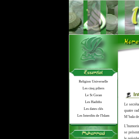
Religion Universelle
Les cinq piliers
In
Le St Coran
Les Hadiths
Le secrét
Les dates clés
quatre ra
Les Interdits de l'Islam
M’bala de 
L’humoris
se présent
le préside