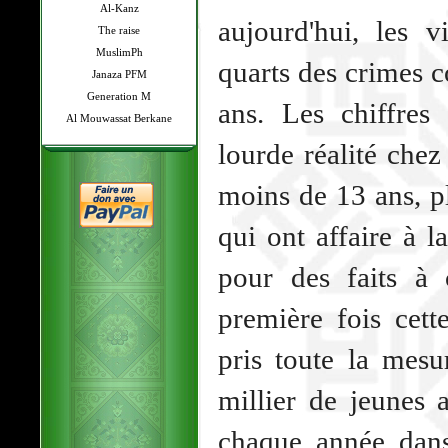
Al-Kanz
aujourd'hui, les v
The raise
MuslimPh
quarts des crimes 
Janaza PFM
Generation M
ans. Les chiffres
Al Mouwassat Berkane
lourde réalité chez
moins de 13 ans, p
qui ont affaire à l
pour des faits à 
première fois cett
pris toute la mes
millier de jeunes 
chaque année dans 