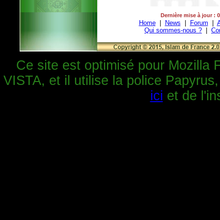
Dernière mise à jour : 
Home
|
News
|
Forum
|
A
Qui sommes-nous ?
|
Co
Ce site est optimisé pour Mozilla 
VISTA, et il utilise la police Papyrus
ici
et de l'in