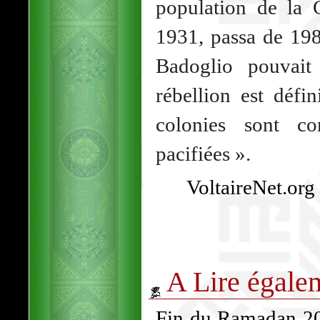
population de la 
1931, passa de 198
Badoglio pouvait
rébellion est défi
colonies sont co
pacifiées ».
VoltaireNet.org
A Lire égale
Fin du Ramadan 202