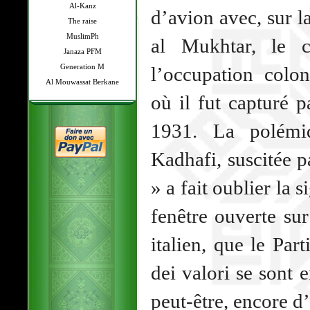
Al-Kanz
d’avion avec, sur l
The raise
MuslimPh
al Mukhtar, le c
Janaza PFM
Generation M
l’occupation colo
Al Mouwassat Berkane
où il fut capturé pa
1931. La polémiq
Kadhafi, suscitée p
» a fait oublier la s
fenêtre ouverte sur
italien, que le Part
dei valori se sont 
peut-être, encore d’