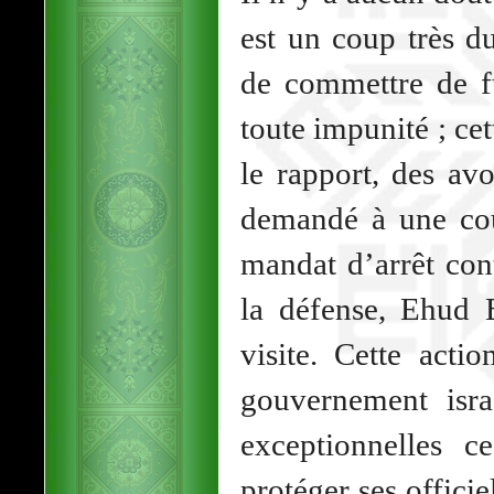
est un coup très du
de commettre de f
toute impunité ; ce
le rapport, des a
demandé à une cou
mandat d’arrêt cont
la défense, Ehud B
visite. Cette acti
gouvernement isra
exceptionnelles c
protéger ses officie