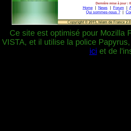
Dernière mise à jour : 
Home
|
News
|
Forum
|
A
Qui sommes-nous ?
|
Co
Ce site est optimisé pour Mozilla 
VISTA, et il utilise la police Papyrus
ici
et de l'in