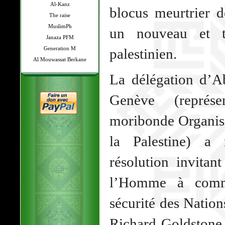
Al-Kanz
blocus meurtrier 
The raise
MuslimPh
un nouveau et t
Janaza PFM
Generation M
palestinien.
Al Mouwassat Berkane
La délégation d’A
Genève (représen
moribonde Organisa
la Palestine) a 
résolution invitan
l’Homme à comm
sécurité des Nation
Richard Goldstone 