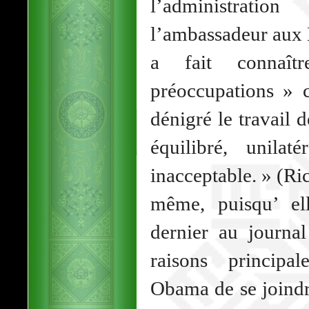
l’administra
l’ambassadeur aux 
a fait connaî
préoccupations » c
dénigré le travail
équilibré, unilat
inacceptable. » (Ric
même, puisqu’ ell
dernier au journa
raisons principal
Obama de se joindr