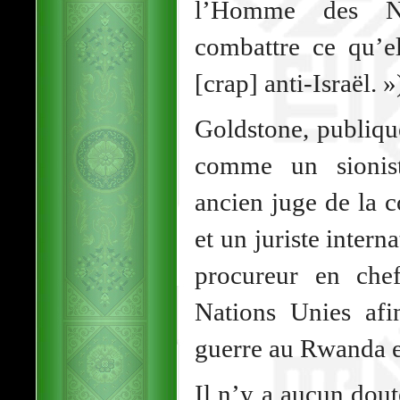
l’Homme des Na
combattre ce qu’e
[crap] anti-Israël. »
Goldstone, publiqu
comme un sionist
ancien juge de la 
et un juriste interna
procureur en che
Nations Unies afi
guerre au Rwanda e
Il n’y a aucun dou