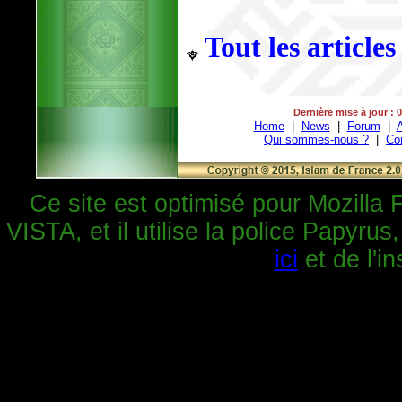
Tout les articles
Dernière mise à jour : 
Home
|
News
|
Forum
|
A
Qui sommes-nous ?
|
Co
Ce site est optimisé pour Mozilla 
VISTA, et il utilise la police Papyrus
ici
et de l'in