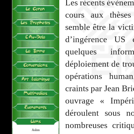
Les récents évèneme
cours aux thèses 
semble être la vic
d’ingérence US 
quelques infor
déploiement de trou
opérations human
craints par Jean Br
ouvrage « Impéri
déroulent sous n
nombreuses critiqu
Aslim