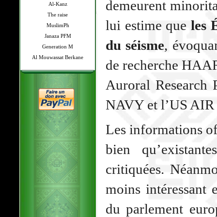
demeurent minorita
Al-Kanz
The raise
lui estime que
les 
MuslimPh
Janaza PFM
du séisme
, évoqua
Generation M
Al Mouwassat Berkane
de recherche HAAR
Auroral Research 
NAVY et l’US AI
Les informations of
bien qu’existant
critiquées. Néanm
moins intéressant e
du parlement euro