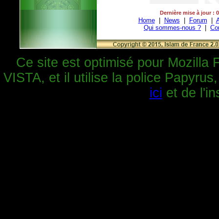
Dernière mise à jour : 
Home
|
News
|
Forum
|
A
Qui sommes-nous ?
|
Co
Ce site est optimisé pour Mozilla 
VISTA, et il utilise la police Papyrus
ici
et de l'in