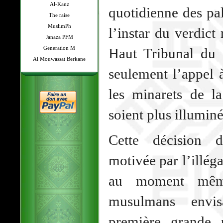
Al-Kanz
quotidienne des pal
The raise
MuslimPh
l’instar du verdict 
Janaza PFM
Generation M
Haut Tribunal du 
Al Mouwassat Berkane
seulement l’appel 
les minarets de 
soient plus illuminé
Cette décision de
motivée par l’illéga
au moment même
musulmans envisa
première grande p