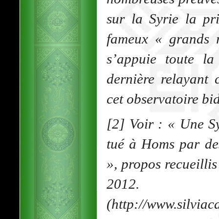
sur la Syrie la pr
fameux « grands r
s’appuie toute la 
dernière relayant 
cet observatoire bi
[2] Voir : « Une Sy
tué à Homs par de
», propos recueilli
2012.
(http://www.silviac