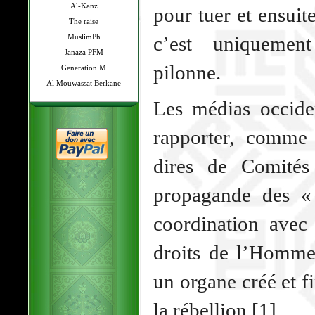
Al-Kanz
pour tuer et ensui
The raise
MuslimPh
c’est uniquemen
Janaza PFM
pilonne.
Generation M
Al Mouwassat Berkane
Les médias occide
rapporter, comme 
dires de Comités
propagande des «
coordination avec 
droits de l’Homm
un organe créé et fi
la rébellion [1].