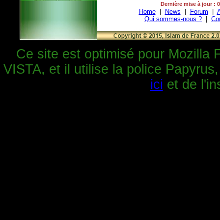
Dernière mise à jour : 
Home
|
News
|
Forum
|
A
Qui sommes-nous ?
|
Co
Ce site est optimisé pour Mozilla 
VISTA, et il utilise la police Papyrus
ici
et de l'in