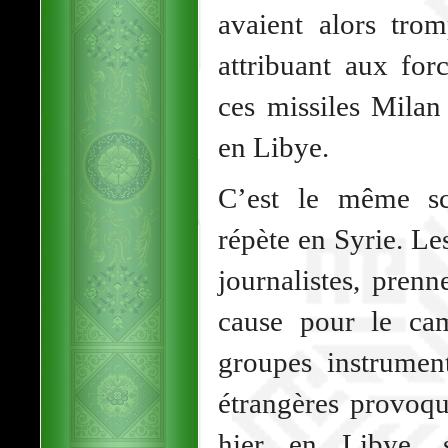
avaient alors tro
attribuant aux for
ces missiles Milan
en Libye.
C’est le même sc
répète en Syrie. Le
journalistes, prenn
cause pour le ca
groupes instrument
étrangères provoqu
hier en Libye, s