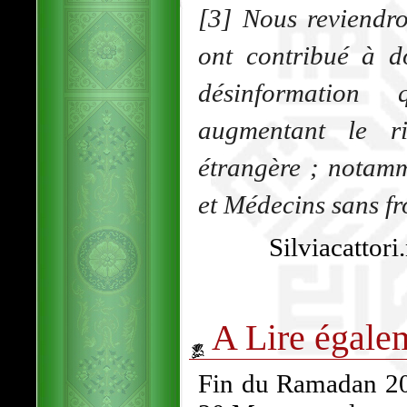
[3] Nous reviendr
ont contribué à d
désinformation
augmentant le ri
étrangère ; notamm
et Médecins sans fr
Silviacattori
A Lire égale
Fin du Ramadan 202