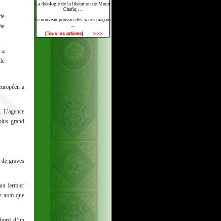
La théologie de la libération de Munir
Chafiq ...
de
Le nouveau pouvoir des francs-maçons
...
te
 a
le
t européen
a
. L’agence
plus grand
 de graves
’un fermier
me nom que
 bord d’un