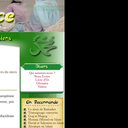
ves du mois
Qui sommes-nous ?
Nous Ecrire
Livre d'Or
Glossaire
Videos
européenne
reur, pris
Le mois de Ramadan
Témoignage convertis
 Macédoine
Gog et Magog
Moussa (Moïse) en Islam
David et Salomon en Islam
Abraham en Islam