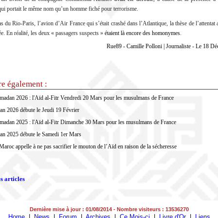
qui portait le même nom qu’un homme fiché pour terrorisme.
s du Rio-Paris, l’avion d’Air France qui s’était crashé dans l’Atlantique, la thèse de l’attentat
e. En réalité, les deux « passagers suspects »
étaient là encore des homonymes
.
Rue89 - Camille Polloni | Journaliste - Le 18 
re également :
madan 2026 : l'Aïd al-Fitr Vendredi 20 Mars pour les musulmans de France
n 2026 débute le Jeudi 19 Février
madan 2025 : l'Aïd al-Fitr Dimanche 30 Mars pour les musulmans de France
n 2025 débute le Samedi 1er Mars
Maroc appelle à ne pas sacrifier le mouton de l’Aïd en raison de la sécheresse
s articles
Dernière mise à jour : 01/08/2014 - Nombre visiteurs : 13536270
Home
|
News
|
Forum
|
Archives
|
Ce Mois-ci
|
Livre d'Or
|
Liens