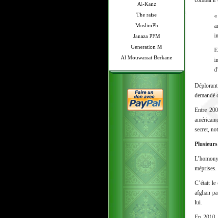
combat n’e
Al-Kanz
The raise
«
MuslimPh
a
i
Janaza PFM
Generation M
E
Al Mouwassat Berkane
i
d
Déplorant
demandé 
Entre 200
américain
secret, n
Plusieur
L’homonym
méprises.
C’était l
afghan pa
lui.
En 2010, 