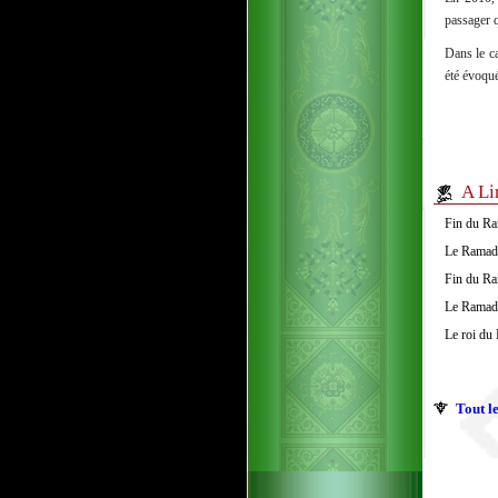
passager 
Dans le ca
été évoqué
A Li
Fin du Ra
Le Ramada
Fin du Ra
Le Ramada
Le roi du 
Tout le