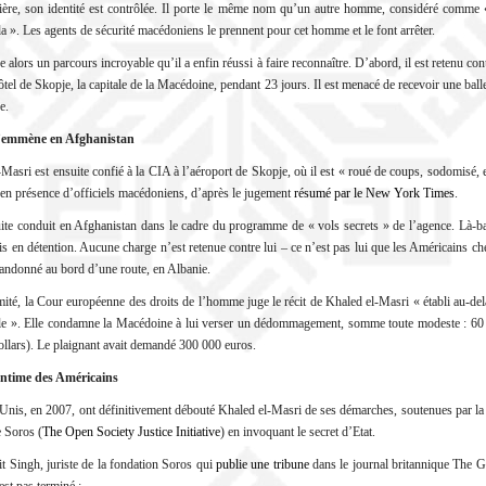
tière, son identité est contrôlée. Il porte le même nom qu’un autre homme, considéré comme 
 ». Les agents de sécurité macédoniens le prennent pour cet homme et le font arrêter.
lors un parcours incroyable qu’il a enfin réussi à faire reconnaître. D’abord, il est retenu con
tel de Skopje, la capitale de la Macédoine, pendant 23 jours. Il est menacé de recevoir une balle 
e.
’emmène en Afghanistan
Masri est ensuite confié à la CIA à l’aéroport de Skopje, où il est « roué de coups, sodomisé, 
 en présence d’officiels macédoniens, d’après le jugement
résumé par le New York Times
.
uite conduit en Afghanistan dans le cadre du programme de « vols secrets » de l’agence. Là-ba
s en détention. Aucune charge n’est retenue contre lui – ce n’est pas lui que les Américains ch
abandonné au bord d’une route, en Albanie.
ité, la Cour européenne des droits de l’homme juge le récit de Khaled el-Masri « établi au-de
le ». Elle condamne la Macédoine à lui verser un dédommagement, somme toute modeste : 60
ollars). Le plaignant avait demandé 300 000 euros.
entime des Américains
-Unis, en 2007, ont définitivement débouté Khaled el-Masri de ses démarches, soutenues par l
 Soros (
The Open Society Justice Initiative
) en invoquant le secret d’Etat.
t Singh, juriste de la fondation Soros qui
publie une tribune
dans le journal britannique The G