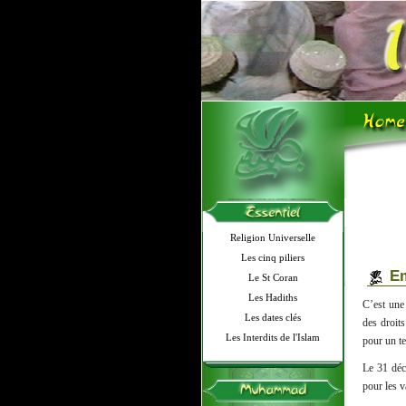
Religion Universelle
Les cinq piliers
Em
Le St Coran
Les Hadiths
C’est une
Les dates clés
des droit
Les Interdits de l'Islam
pour un te
Le 31 déc
pour les v