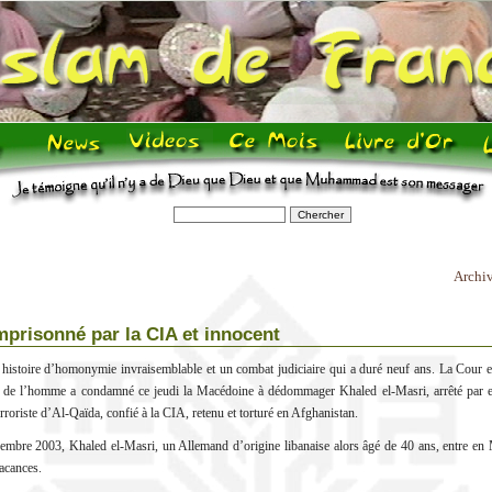
Archi
prisonné par la CIA et innocent
 histoire d’homonymie invraisemblable et un combat judiciaire qui a duré neuf ans. La Cour 
s de l’homme a condamné ce jeudi la Macédoine à dédommager Khaled el-Masri, arrêté par er
rroriste d’Al-Qaïda, confié à la CIA, retenu et torturé en Afghanistan.
embre 2003, Khaled el-Masri, un Allemand d’origine libanaise alors âgé de 40 ans, entre en
acances.