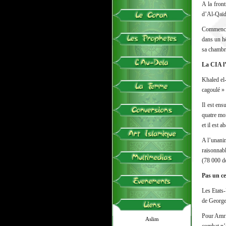
A la fron
d’Al-Qaïda
Commence a
dans un hô
sa chambr
La CIA l
Khaled el-
cagoulé »
Il est ens
quatre moi
et il est 
A l’unanim
raisonnab
(78 000 d
Pas un c
Les Etats
de George
Pour Amri
Aslim