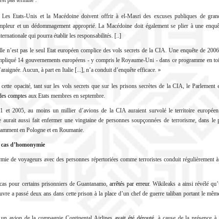
st pas terminé :
 Les Etats-Unis et la Macédoine doivent offrir à el-Masri des excuses publiques de gran
mpleur et un dédommagement approprié. La Macédoine doit également se plier à une enquê
nternationale qui pourra établir les responsabilités. [..]
lle n’est pas le seul Etat européen complice des vols secrets de la CIA. Une enquête de 2006
mpliqué 14 gouvernements européens - y compris le Royaume-Uni - dans ce programme en toi
’araignée. Aucun, à part en Italie [...], n’a conduit d’enquête efficace. »
 cette opacité, tant sur les vols secrets que sur les prisons secrètes de la CIA, le Parlemen
des comptes
aux Etats membres en septembre.
1 et 2005, au moins un millier d’avions de la CIA auraient survolé le territoire européen
e aurait aussi fait enfermer une vingtaine de personnes soupçonnées de terrorisme, dans le 
otamment en Pologne et en Roumanie.
s cas d’homonymie
ie de voyageurs avec des personnes répertoriées comme terroristes conduit régulièrement à
e cas pour certains prisonniers de Guantanamo,
arrêtés par erreur
. Wikileaks a ainsi révélé qu
uvre a passé deux ans dans cette prison à la place d’un chef de guerre taliban portant le mê
un avion de la compagnie Continental Airlines
avait été dérouté
, à cause de la présence à