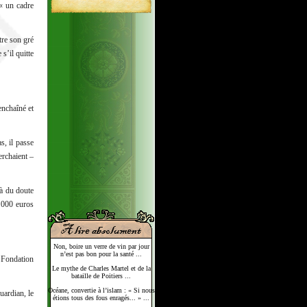
« un cadre
tre son gré
s’il quitte
enchaîné et
s, il passe
erchaient –
là du doute
 000 euros
Non, boire un verre de vin par jour
n’est pas bon pour la santé ...
a Fondation
Le mythe de Charles Martel et de la
bataille de Poitiers ...
Océane, convertie à l’islam : « Si nous
uardian, le
étions tous des fous enragés... » ...