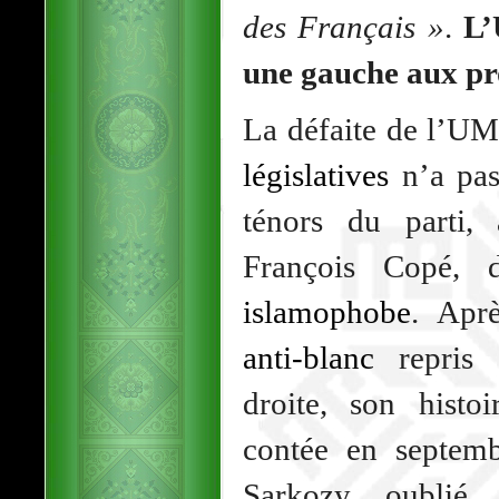
des Français »
.
L’
une gauche aux pr
La défaite de l’UMP
législatives
n’a pas
ténors du parti,
François Copé,
islamophobe
. Apr
anti-blanc
repris d
droite, son hist
contée en septemb
Sarkozy oublié