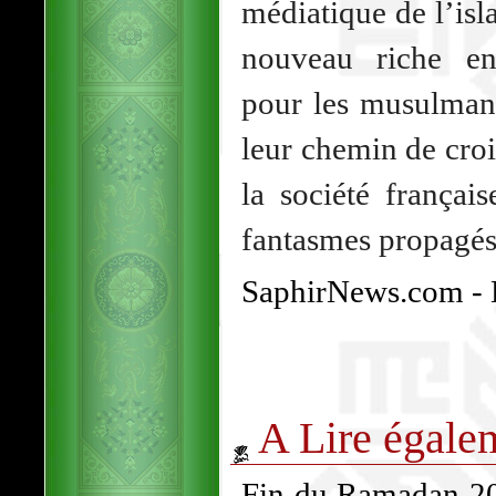
médiatique de l’isl
nouveau riche en
pour les musulmans
leur chemin de cro
la société françai
fantasmes propagés 
SaphirNews.com -
A Lire égale
Fin du Ramadan 202