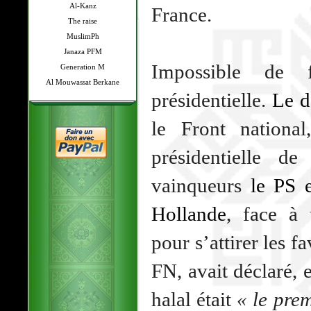
Al-Kanz
France.
The raise
MuslimPh
Janaza PFM
Impossible de f
Generation M
Al Mouwassat Berkane
présidentielle.
Le d
le Front nationa
présidentielle d
vainqueurs
le PS 
Hollande
, face à 
pour s’attirer les 
FN, avait déclaré, e
halal était
« le pre