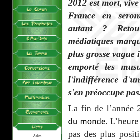
2012 est mort, viv
France en seront
autant ? Retou
médiatiques marq
plus grosse vague
emporté les mus
l'indifférence d'u
s'en préoccupe pas
La fin de l’année 
du monde
. L’heure
pas des plus posit
Aslim