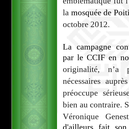
emblématique fut l
la
mosquée de Poiti
octobre 2012.
La campagne cont
par le CCIF en n
originalité, n’a
nécessaires auprè
préoccupe sérieus
bien au contraire. S
Véronique Genes
d'ailleurs fait s