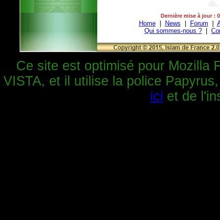
Dernière mise à jour : 
Home
|
News
|
Forum
|
A
Qui sommes-nous ?
|
Co
Ce site est optimisé pour Mozilla 
VISTA, et il utilise la police Papyrus
ici
et de l'in