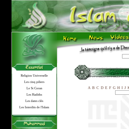
Religion Universelle
Les cinq piliers
A
B
C
D
E
F
G
H
I
J
Le St Coran
Les Hadiths
Les dates clés
Les Interdits de l'Islam