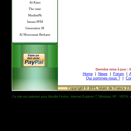
Al-Kanz
The raise
MuslimPh
Janaza PFM
Generation M
Al Mouwassat Berkane
Dernière mise à jour : 
Home
|
News
|
Forum
|
A
Qui sommes-nous ?
|
Co
Ce site est optimisé pour Mozilla Firefox, Internet Explorer 7, Windows XP - VISTA, et 