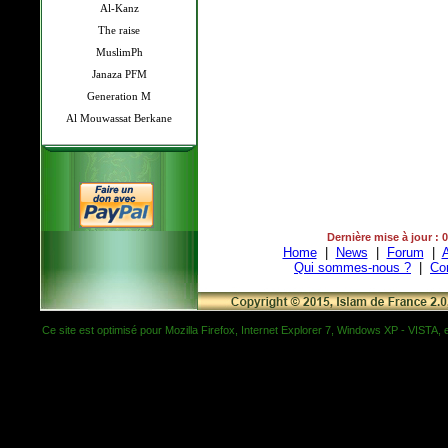
Al-Kanz
The raise
MuslimPh
Janaza PFM
Generation M
Al Mouwassat Berkane
Dernière mise à jour : 
Home
|
News
|
Forum
|
A
Qui sommes-nous ?
|
Co
Ce site est optimisé pour Mozilla Firefox, Internet Explorer 7, Windows XP - VISTA, et 