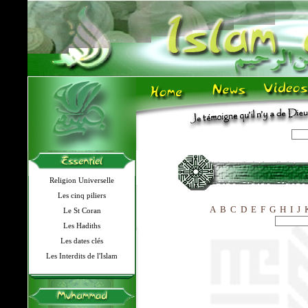
Religion Universelle
Les cinq piliers
A
B
C
D
E
F
G
H
I
J
Le St Coran
Les Hadiths
Les dates clés
Les Interdits de l'Islam