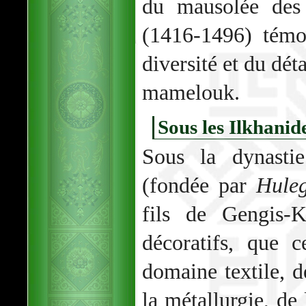
du mausolée des 
(1416-1496) témo
diversité et du dét
mamelouk.
Sous les Ilkhanid
Sous la dynastie
(fondée par
Huleg
fils de Gengis-K
décoratifs, que c
domaine textile, d
la métallurgie, de 