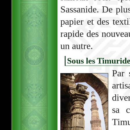
Sassanide. De plus
papier et des texti
rapide des nouve
un autre.
Sous les Timurid
Par 
art
dive
sa c
Timu