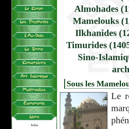
Almohades (1
Mamelouks (1
Ilkhanides (1
Timurides (140
Sino-Islamiq
arch
Sous les Mamelou
Le r
mar
phé
Aslim