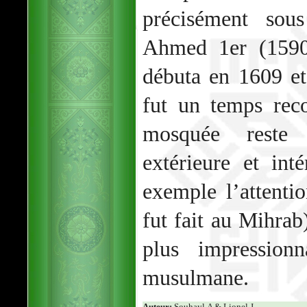
précisément sou
Ahmed 1er (1590-
débuta en 1609 et
fut un temps rec
mosquée reste 
extérieure et int
exemple l’attentio
fut fait au Mihra
plus impressionn
musulmane.
Auteur:
Souhayl.A & Lionel.J