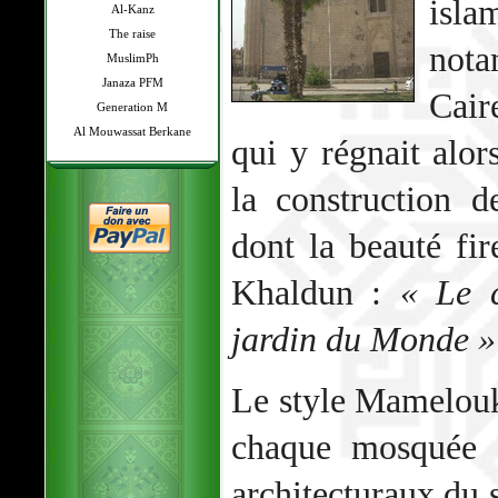
isl
Al-Kanz
The raise
nota
MuslimPh
Janaza PFM
Cair
Generation M
Al Mouwassat Berkane
qui y régnait alo
la construction 
dont la beauté fir
Khaldun :
« Le c
jardin du Monde »
Le style Mamelouk 
chaque mosquée é
architecturaux du s