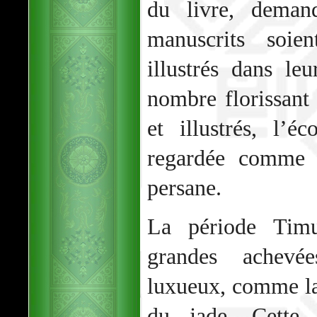
du livre, dema
manuscrits soie
illustrés dans leu
nombre florissant
et illustrés, l’é
regardée comme l
persane.
La période Timu
grandes achevé
luxueux, comme la 
du jade. Cette e