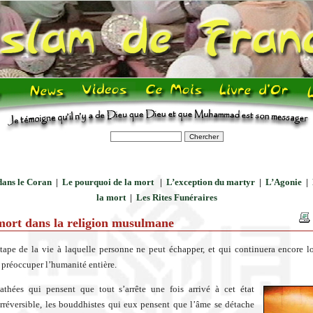
dans le Coran
|
Le pourquoi de la mort
|
L’exception du martyr
|
L’Agonie
|
la mort
|
Les Rites Funéraires
mort dans la religion musulmane
tape de la vie à laquelle personne ne peut échapper, et qui continuera encore 
t préoccuper l’humanité entière.
athées qui pensent que tout s’arrête une fois arrivé à cet état
rréversible, les bouddhistes qui eux pensent que l’âme se détache