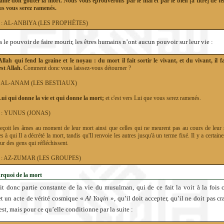
âme doit goûter la mort. Nous vous éprouverons par le mal et par le bien [à titre] de te
us vous serez ramenés.
21 : AL-ANBIYA (LES PROPHÈTES)
 le pouvoir de faire mourir, les êtres humains n’ont aucun pouvoir sur leur vie :
Allah qui fend la graine et le noyau : du mort il fait sortir le vivant, et du vivant, il fai
est Allah.
Comment donc vous laissez-vous détourner ?
6 : AL-ANAM (LES BESTIAUX)
Lui qui donne la vie et qui donne la mort;
et c'est vers Lui que vous serez ramenés.
10 : YUNUS (JONAS)
reçoit les âmes au moment de leur mort ainsi que celles qui ne meurent pas au cours de leur 
les à qui Il a décrété la mort, tandis qu'Il renvoie les autres jusqu'à un terme fixé. Il y a certain
r des gens qui réfléchissent.
39 : AZ-ZUMAR (LES GROUPES)
rquoi de la mort
it donc partie constante de la vie du musulman, qui de ce fait la voit à la foi
et un acte de vérité cosmique «
Al Yaqin
», qu’il doit accepter, qu’il ne doit pas c
est, mais pour ce qu’elle conditionne par la suite :