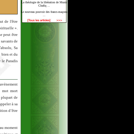
La théologie de la libération de Munir
Chafiq ...
Le nouveau pouvoir des francs-maçons
...
t de l'être
irituelle ».
ne peut être
s savants de
'absolu, Sa
u bien et du
 le Paradis
l’avènement
le mot mort
 plupart de
appeler à sa
ition d’être
t au moment