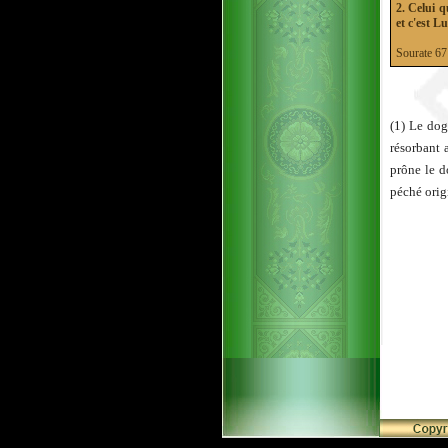
2. Celui q
et c'est L
Sourate 
(1) Le dog
résorbant 
prône le d
péché orig