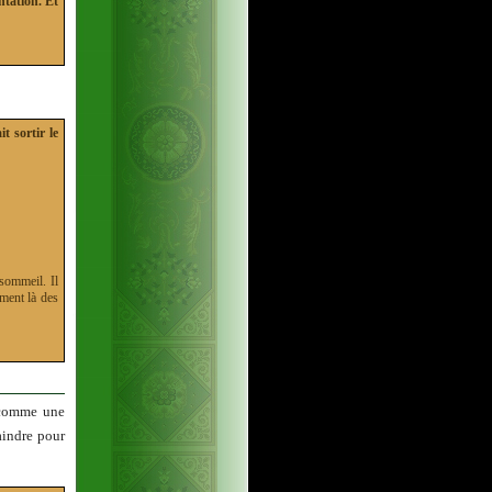
ntation. Et
t sortir le
sommeil. Il
ement là des
s comme une
raindre pour