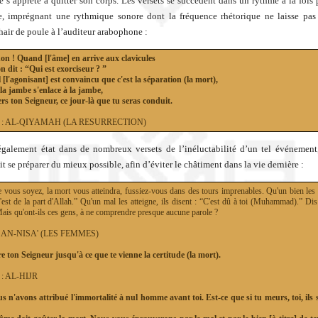
 s’apprête à quitter son corps. Les versets se succèdent dans un rythme à la fois 
, imprégnant une rythmique sonore dont la fréquence rhétorique ne laisse pas 
hair de poule à l’auditeur arabophone :
on ! Quand [l'âme] en arrive aux clavicules
on dit : “Qui est exorciseur ? ”
il [l'agonisant] est convaincu que c'est la séparation (la mort),
 la jambe s'enlace à la jambe,
vers ton Seigneur, ce jour-là que tu seras conduit.
75 : AL-QIYAMAH (LA RESURRECTION)
également état dans de nombreux versets de l’inéluctabilité d’un tel événement
t se préparer du mieux possible, afin d’éviter le châtiment dans la vie dernière :
 vous soyez, la mort vous atteindra, fussiez-vous dans des tours imprenables. Qu'un bien les a
'est de la part d'Allah.” Qu'un mal les atteigne, ils disent : “C'est dû à toi (Muhammad).” Dis
Mais qu'ont-ils ces gens, à ne comprendre presque aucune parole ?
4 : AN-NISA' (LES FEMMES)
re ton Seigneur jusqu'à ce que te vienne la certitude (la mort).
5 : AL-HIJR
s n'avons attribué l'immortalité à nul homme avant toi. Est-ce que si tu meurs, toi, ils 