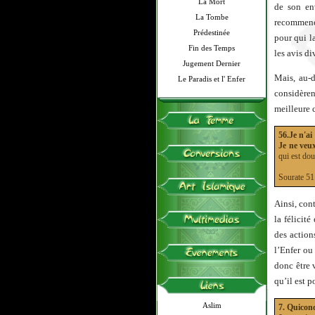
La Mort
de son en
La Tombe
recommence
Prédestinée
pour qui l
Fin des Temps
les avis di
Jugement Dernier
Mais, au-d
Le Paradis et l' Enfer
considèren
meilleure 
56.Je n'ai
Je ne veu
qui est dou
Sourate 
Ainsi, con
la félicité
des action
l’Enfer ou
donc être 
qu’il est p
Aslim
7. Quiconq