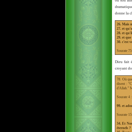
où son âme
dramatique
donne la c
26. Mais n
27. et qu'
28. et qu'
29. et que
30. c'est 
Sourate 
Dieu fait 
croyant doi
78. Où que
disent : “C
d'Allah.” 
Sourate 
99. et ado
Sourate 1
34. Et Nou
éternels ?