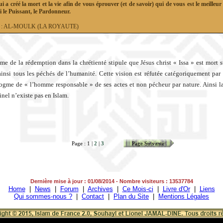
ui a créé la mort et la vie afin de vous éprouver (et de savoir) qui de vous est le meilleur
ui le Puissant, le Pardonneur.
67 : AL-MOULK (LA ROYAUTE)
me de la rédemption dans la chrétienté stipule que Jésus christ « Issa » est mort su
ainsi tous les péchés de l’humanité. Cette vision est réfutée catégoriquement par 
ogme de « l’homme responsable » de ses actes et non pécheur par nature. Ainsi l
inel n’existe pas en Islam.
Page : 1 |
2
|
3
Page Suivante
Dernière mise à jour : 01/08/2014 - Nombre visiteurs : 13537784
Home
|
News
|
Forum
|
Archives
|
Ce Mois-ci
|
Livre d'Or
|
Liens
Qui sommes-nous ?
|
Contact
|
Plan du Site
|
Mentions Légales