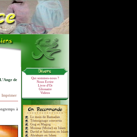
Qui sommes-nous ?
L’Ange de
Nous Ecrire
Livre d'Or
Glossaire
Videos
Imprimer
longtemps à
Le mois de Ramadan
Témoignage convertis
Gog et Magog
Moussa (Moïse) en Islam
David et Salomon en Islam
Abraham en Islam