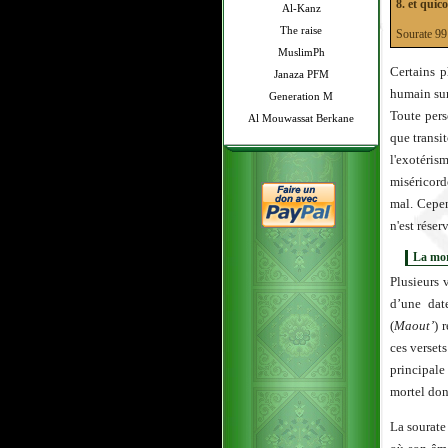
8. et quic
Al-Kanz
The raise
Sourate 
MuslimPh
Certains p
Janaza PFM
humain sur 
Generation M
Toute pers
Al Mouwassat Berkane
que transi
l'exotéri
miséricord
mal. Cepen
n'est réser
La mor
Plusieurs 
d’une dat
(
Maout’
) 
ces verset
principale 
mortel dont
La sourate