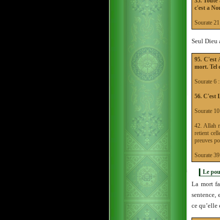
35. Toute 
c'est a No
Sourate 
Seul Dieu a
95. C'est 
mort. Tel 
Sourate 
56. C'est 
Sourate 
42. Allah 
retient cel
preuves pou
Sourate 
Le pou
La mort fa
sentence, 
ce qu’elle 