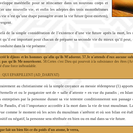
veloppe matérielle pour se réincarner dans un nouveau corps et
r une nouvelle vie, et enfin les adeptes des trois monothéismes
a vie n’est qu’une étape passagère avant la vie future (post-mortem),
vergent.
elà de la simple considération de l’existence d’une vie future après la mort, le
t qu’il est important pour chacun de préparer sa seconde vie du mieux qu’il peut, 
conduite dans la vie présente.
 créé le djinns et les hommes qu'afin qu'ils M'adorent. 57.Je n'attends d'eux aucune sub
x pas qu'ils Me nourrissent.
58.Certes c'est Dieu qui pourvoit à la subsistance des êtres (A
é d'une force inébranlable.
51 : QUI EPARPILLENT (AD_DARIYAT)
trairement au christianisme où la simple croyance au messie rédempteur (1) apporte 
 éternelle et ou le purgatoire sert de « salle d’attente » en vue du paradis ; en Islam
s entreprises par la personne durant sa vie terrestre conditionneront son passage
 le Paradis, d’où l’importance accordée à la mort dans la vie de tout musulman. L
vue comme le moment où les actes du musulman s’arrêtent et où son bilan est étab
ositif ou négatif, la personne sera rétribuée en bien ou en mal dans sa vie future.
ue fait un bien fût-ce du poids d'un atome, le verra,