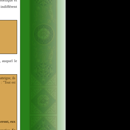
poétique et
indifférent
, auquel le
tteigne, ils
 : “Tout est
seront, eux