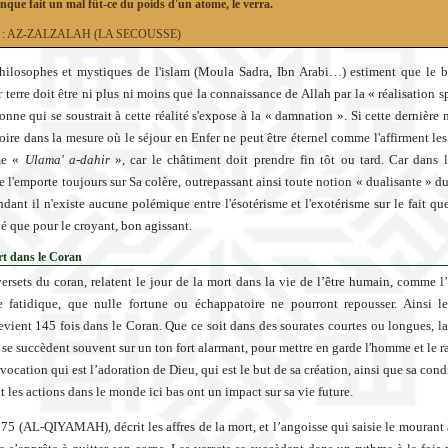
onque fait un mal fût-ce du poids d'un atome, le verra.
99 : AZ-ZALZALAH (LA SECOUSSE)
hilosophes et mystiques de l'islam (Moula Sadra, Ibn Arabi…) estiment que le bu
terre doit être ni plus ni moins que la connaissance de Allah par la « réalisation sp
onne qui se soustrait à cette réalité s'expose à la « damnation ». Si cette dernière 
toire dans la mesure où le séjour en Enfer ne peut être éternel comme l'affirment le
sme «
Ulama' a-dahir
», car le châtiment doit prendre fin tôt ou tard. Car dans l
e l'emporte toujours sur Sa colère, outrepassant ainsi toute notion « dualisante » d
dant il n'existe aucune polémique entre l'ésotérisme et l'exotérisme sur le fait que
vé que pour le croyant, bon agissant.
t dans le Coran
versets du coran, relatent le jour de la mort dans la vie de l’être humain, comme 
e fatidique, que nulle fortune ou échappatoire ne pourront repousser. Ainsi 
revient 145 fois dans le Coran. Que ce soit dans des sourates courtes ou longues, la
s se succèdent souvent sur un ton fort alarmant, pour mettre en garde l'homme et le r
vocation qui est l’adoration de Dieu, qui est le but de sa création, ainsi que sa cond
 les actions dans le monde ici bas ont un impact sur sa vie future.
 75 (AL-QIYAMAH), décrit les affres de la mort, et l’angoisse qui saisie le mouran