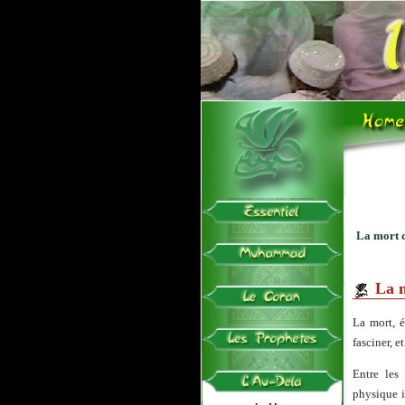
La mort 
La 
La mort, é
fasciner, e
Entre les 
physique i