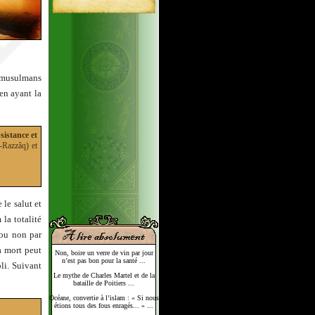
s musulmans
en ayant la
sistance et
r-Razzâq) et
le salut et
 la totalité
 ou non par
a mort peut
Non, boire un verre de vin par jour
n’est pas bon pour la santé ...
li. Suivant
Le mythe de Charles Martel et de la
bataille de Poitiers ...
Océane, convertie à l’islam : « Si nous
étions tous des fous enragés... » ...