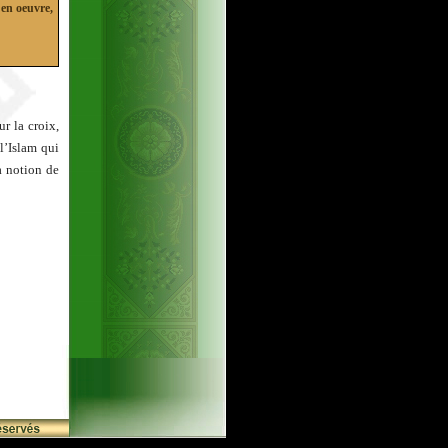
 en oeuvre,
r la croix,
l’Islam qui
a notion de