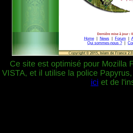
Dernière mise à jour : 
Home
|
News
|
Forum
|
A
Qui sommes-nous ?
|
Co
Ce site est optimisé pour Mozilla 
VISTA, et il utilise la police Papyrus
ici
et de l'in