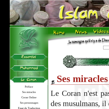
Ses miracles
Préface
Le Coran n'est pas
Ses miracles
Coran Online
des musulmans, il e
Ses personnages
Essai de Traduction