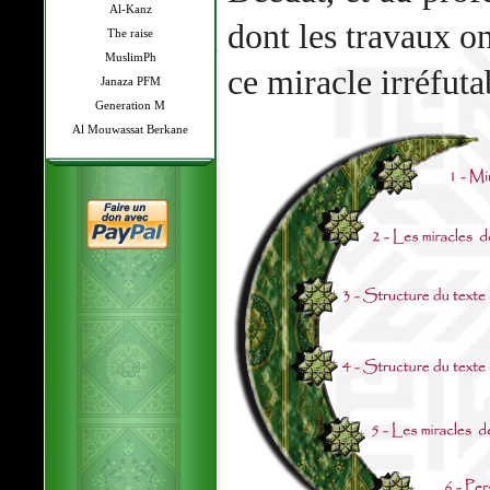
Al-Kanz
dont les travaux o
The raise
MuslimPh
ce miracle irréfuta
Janaza PFM
Generation M
Al Mouwassat Berkane