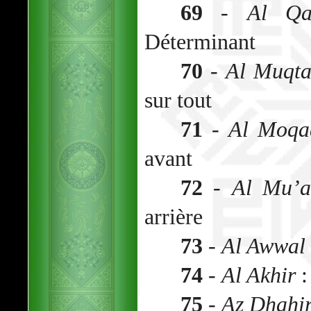
69
-
Al Qa
Déterminant
70
-
Al Muqta
sur tout
71
-
Al Moqa
avant
72
-
Al Mu’a
arrière
73
-
Al Awwal
74
-
Al Akhir
:
75
-
Az Dhahi