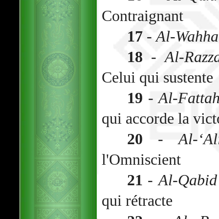
Contraignant
17
-
Al-Wahha
18
-
Al-Razz
Celui qui sustente
19
-
Al-Fatta
qui accorde la vict
20
-
Al-‘A
l'Omniscient
21
-
Al-Qabid
qui rétracte