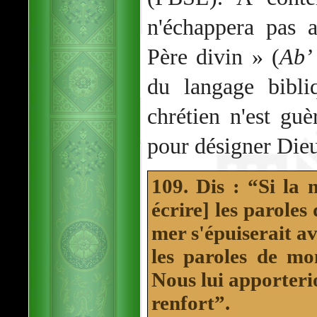
n'échappera pas 
Père divin » (
Ab’
du langage bibl
chrétien n'est gu
pour désigner Dieu
109. Dis : “Si la 
écrire] les paroles
mer s'épuiserait av
les paroles de m
Nous lui apporter
renfort”.