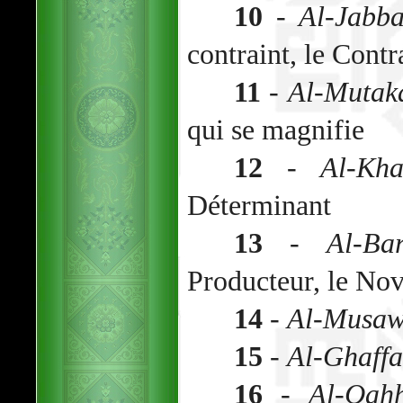
10
-
Al-Jabba
contraint, le Contr
11
-
Al-Mutak
qui se magnifie
12
-
Al-Kha
Déterminant
13
-
Al-Bar
Producteur, le Nov
14
-
Al-Musaw
15
-
Al-Ghaffa
16
-
Al-Qah