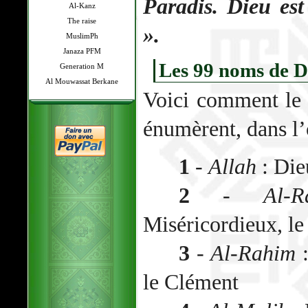
Paradis. Dieu est
Al-Kanz
The raise
».
MuslimPh
Janaza PFM
Les 99 noms de D
Generation M
Al Mouwassat Berkane
Voici comment le 
énumèrent, dans l’
1
-
Allah
: Die
2
-
Al-
Miséricordieux, le
3
-
Al-Rahim
:
le Clément