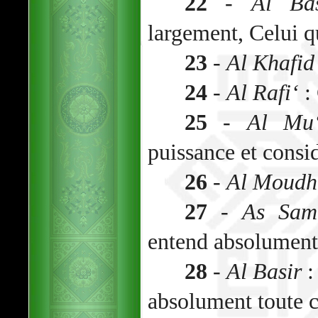
22
-
Al Bas
largement, Celui qu
23
-
Al Khafid
24
-
Al Rafi‘
: 
25
-
Al Mu‘
puissance et consi
26
-
Al Moudhi
27
-
As Sam
entend absolument
28
-
Al Basir
:
absolument toute 