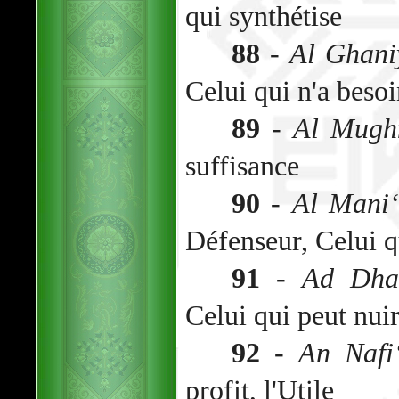
qui synthétise
88
-
Al Ghani
Celui qui n'a beso
89
-
Al Mugh
suffisance
90
-
Al Mani
Défenseur, Celui q
91
-
Ad Dha
Celui qui peut nuir
92
-
An Nafi
profit, l'Utile