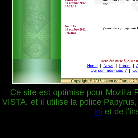
bien mais comment savo
10 octobre 2012
site
17:23:12
Nour 45
j'aime mais puis-je voir 
10 octobre 2012
17:24:49
Dernière mise à jour : 
Home
|
News
|
Forum
|
A
Qui sommes-nous ?
|
Co
Ce site est optimisé pour Mozilla 
VISTA, et il utilise la police Papyrus
ici
et de l'in