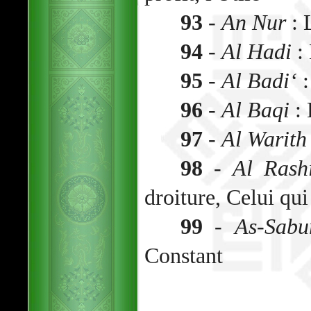
93
-
An Nur
: 
94
-
Al Hadi
:
95
-
Al Badi‘
:
96
-
Al Baqi
: 
97
-
Al Warith
98
-
Al Rash
droiture, Celui qui
99
-
As-Sabu
Constant