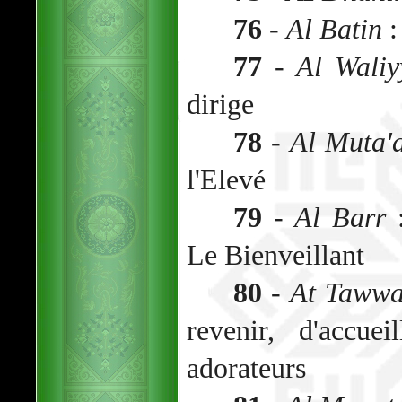
76
-
Al Batin
:
77
-
Al Waliy
dirige
78
-
Al Muta'a
l'Elevé
79
-
Al Barr
:
Le Bienveillant
80
-
At Taww
revenir, d'accue
adorateurs