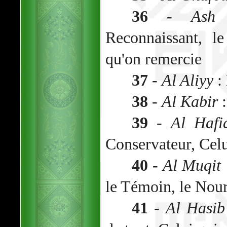
36
-
Ash 
Reconnaissant, l
qu'on remercie
37
-
Al Aliyy
: 
38
-
Al Kabir
:
39
-
Al Hafi
Conservateur, Celu
40
-
Al Muqit
le Témoin, le Nour
41
-
Al Hasib