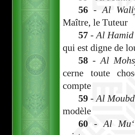
56
-
Al Wali
Maître, le Tuteur
57
-
Al Hamid
qui est digne de l
58
-
Al Mohs
cerne toute cho
compte
59
-
Al Moubd
modèle
60
-
Al Mu‘