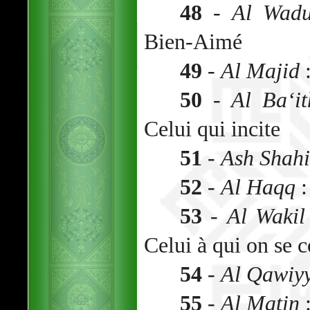
48
-
Al Wad
Bien-Aimé
49
-
Al Majid
:
50
-
Al Ba‘it
Celui qui incite
51
-
Ash Shah
52
-
Al Haqq
:
53
-
Al Wakil
Celui à qui on se c
54
-
Al Qawiy
55
-
Al Matin
: