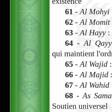
existence
61
-
Al Mohyi
62
-
Al Momit
63
-
Al Hayy
:
64
-
Al Qay
qui maintient l'ord
65
-
Al Wajid
:
66
-
Al Majid
:
67
-
Al Wahid
68
-
As Sama
Soutien universel