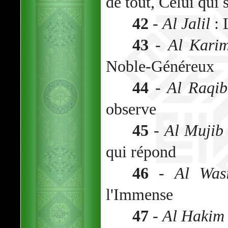
de tout, Celui qui s
42
-
Al Jalil
: 
43
-
Al Kari
Noble-Généreux
44
-
Al Raqib
observe
45
-
Al Mujib
qui répond
46
-
Al Was
l'Immense
47
-
Al Hakim