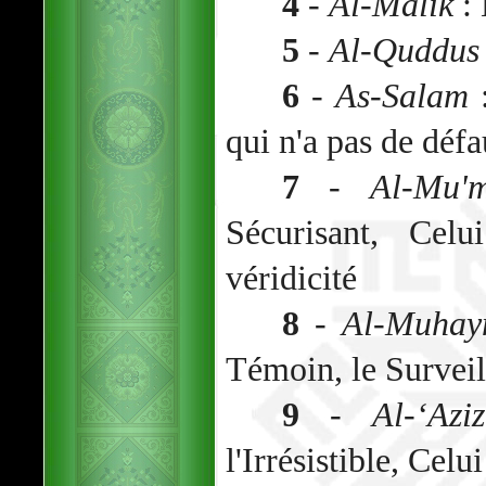
4
-
Al-Malik
: 
5
-
Al-Quddus
6
-
As-Salam
:
qui n'a pas de défa
7
-
Al-Mu'
Sécurisant, Cel
véridicité
8
-
Al-Muhay
Témoin, le Surveil
9
-
Al-‘Aziz
l'Irrésistible, Celu