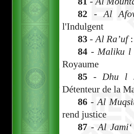
81
-
Al Mount
82
-
Al Af
l'Indulgent
83
-
Al Ra’uf
:
84
-
Maliku l
Royaume
85
-
Dhu l 
Détenteur de la Ma
86
-
Al Muqsi
rend justice
87
-
Al Jami‘