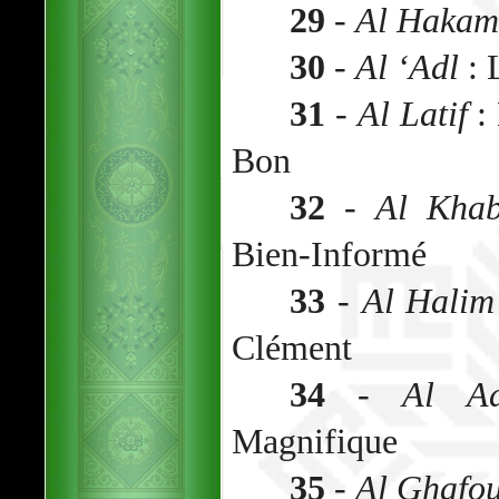
29
-
Al Hakam
30
-
Al ‘Adl
: 
31
-
Al Latif
: 
Bon
32
-
Al Khab
Bien-Informé
33
-
Al Halim
Clément
34
-
Al A
Magnifique
35
-
Al Ghafo