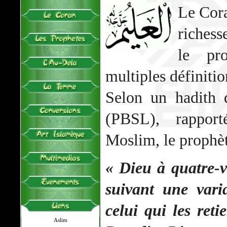
Le Cora
richess
le pr
multiples définitio
Selon un hadith
(PBSL), rappor
Moslim, le prophèt
« Dieu à quatre-
suivant une vari
celui qui les ret
Aslim