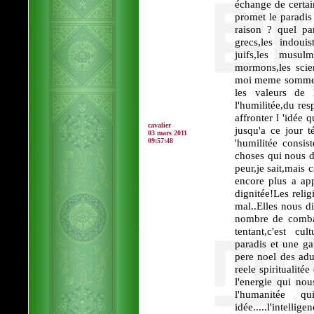
échange de certai
promet le paradi
raison ? quel pa
grecs,les indouist
juifs,les musulma
mormons,les scie
moi meme sommes d
les valeurs de l
l'humilitée,du resp
affronter l 'idée 
cavalier
jusqu'a ce jour 
03 mars 2011
09:57:48
'humilitée consis
choses qui nous d
peur,je sait,mais c
encore plus a app
dignitée!Les reli
mal..Elles nous di
nombre de combat
tentant,c'est c
paradis et une gar
pere noel des adu
reele spiritualité
l'energie qui nou
l'humanitée 
idée.....l'intelli