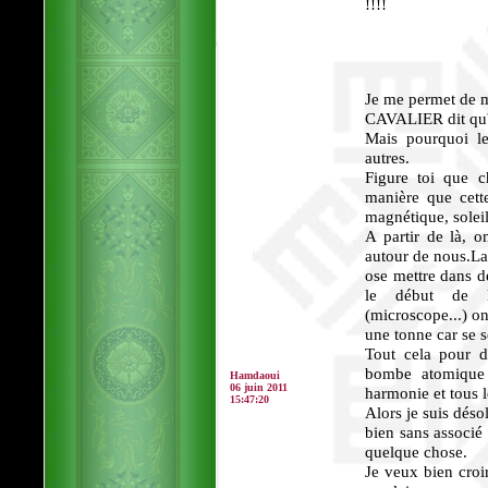
!!!!
Je me permet de m
CAVALIER dit qu'il
Mais pourquoi le
autres.
Figure toi que 
manière que cett
magnétique, soleil,
A partir de là, o
autour de nous.La 
ose mettre dans de
le début de l'
(microscope...) on
une tonne car se s
Tout cela pour d
bombe atomique 
Hamdaoui
06 juin 2011
harmonie et tous l
15:47:20
Alors je suis dés
bien sans associé 
quelque chose.
Je veux bien croir