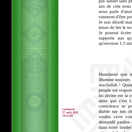
pas laisser sans 
ans de cela nous 
nous parle d'ana
viennent d'être p
Je suis désolé mai
tenue de lire le 
Je pourrai écrir
supporte pas qu'
qu'environ 1.5 mi
Hamdaoui que te
illumine toujours 
machallah ! Quand 
peuple est respon
loi divine est ta
alors que c'est 
conscience se pr
Lindouch
diable sur ton c
27 août 2011
19:21:58
voulez vivre vot
demandé pardon à 
dans notre tombe?à