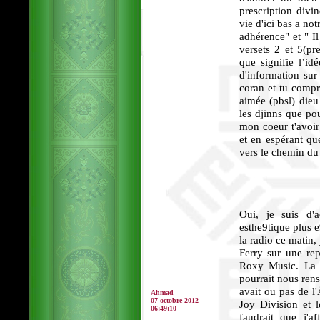
prescription div
vie d'ici bas a no
adhérence" et " Il
versets 2 et 5(pr
que signifie l’i
d'information sur 
coran et tu compr
aimée (pbsl) dieu 
les djinns que po
mon coeur t'avoir 
et en espérant qu
vers le chemin du
Oui, je suis d'
esthe9tique plus e
la radio ce matin,
Ferry sur une re
Roxy Music. La c
pourrait nous ren
avait ou pas de l
Ahmad
07 octobre 2012
Joy Division et le
06:49:10
faudrait que j'af