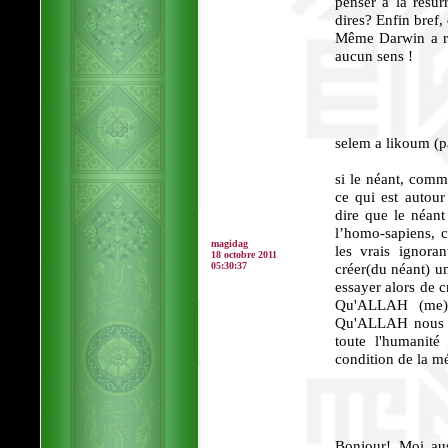
penser à la résurr
dires? Enfin bref,
Même Darwin a rej
aucun sens !
selem a likoum (p
si le néant, comm
ce qui est autou
dire que le néant 
l’homo-sapiens,
magidag
les vrais ignora
18 octobre 2011
05:30:37
créer(du néant) 
essayer alors de c
Qu'ALLAH (me) 
Qu'ALLAH nous fa
toute l'humanit
condition de la mé
Bonjour! Moi aus