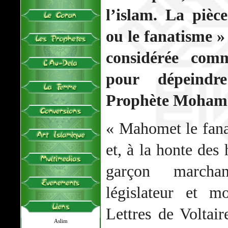
l’islam. La pièc
ou le fanatisme »
considérée com
pour dépeindr
Prophète Moham
« Mahomet le fanat
et, à la honte des
garçon marchan
législateur et m
Lettres de Voltai
Aslim