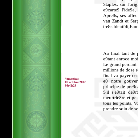
Staples, sur l'ori
e9carte9 l'ide9e,
Apre8s, ses affe
van Zandt et Ser
tre8s bientf4t,E
Au final tant de
e9tant enroce moi
Le grand perdant d
millions de dose r
final va payer ce
Vmvenkat
e0 notre gouver
07 octobre 2012
08:42:29
principe de pre9
S'il s'e9tait de
meurtrie8re et peu
tous les points. V
prendre soin de s