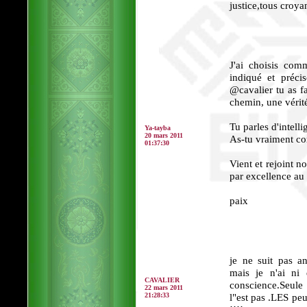
justice,tous croya
J'ai choisis com
indiqué et préci
@cavalier tu as f
chemin, une vérité,
Tu parles d'intelli
Ya-tayba
20 mars 2011
As-tu vraiment co
01:37:30
Vient et rejoint 
par excellence au 
paix
je ne suit pas an
mais je n'ai ni 
CAVALIER
conscience.Seule 
22 mars 2011
21:28:33
l"est pas .LES peu