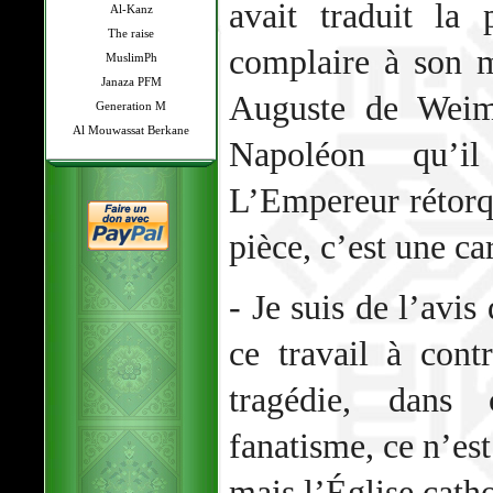
avait traduit la
Al-Kanz
The raise
complaire à son m
MuslimPh
Janaza PFM
Auguste de Weima
Generation M
Al Mouwassat Berkane
Napoléon qu’il
L’Empereur rétorqu
pièce, c’est une ca
- Je suis de l’avis
ce travail à cont
tragédie, dans 
fanatisme, ce n’est
mais l’Église cath