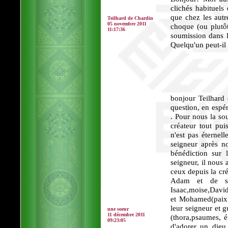
clichés habituels 
que chez les aut
Teilhard de Chardin
05 novembre 2011
choque (ou plutôt
11:17:36
soumission dans l'
Quelqu'un peut-il
bonjour Teilhard
question, en espér
. Pour nous la so
créateur tout pu
n'est pas éternel
seigneur après no
bénédiction sur 
seigneur, il nous 
ceux depuis la cr
Adam et de sa
Isaac,moise,Davi
et Mohamed(paix 
leur seigneur et g
une soeur
11 décembre 2011
(thora,psaumes, 
09:23:05
d'adorer un dieu 