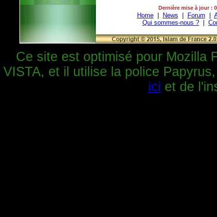
Dernière mise à jour : 
Home
|
News
|
Forum
|
A
Qui sommes-nous ?
|
Co
Ce site est optimisé pour Mozilla 
VISTA, et il utilise la police Papyrus
ici
et de l'in