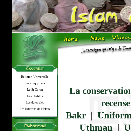
Religion Universelle
Les cinq piliers
La conservatio
Le St Coran
Les Hadiths
recens
Les dates clés
Les Interdits de l'Islam
Bakr
|
Uniformi
Uthman
|
U