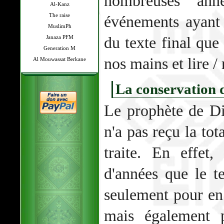
nombreuses ann
Al-Kanz
The raise
événements ayant 
MuslimPh
du texte final qu
Janaza PFM
Generation M
nos mains et lire / 
Al Mouwassat Berkane
La conservation
Le prophète de 
n'a pas reçu la tot
traite. En effet,
d'années que le t
seulement pour en 
mais également p