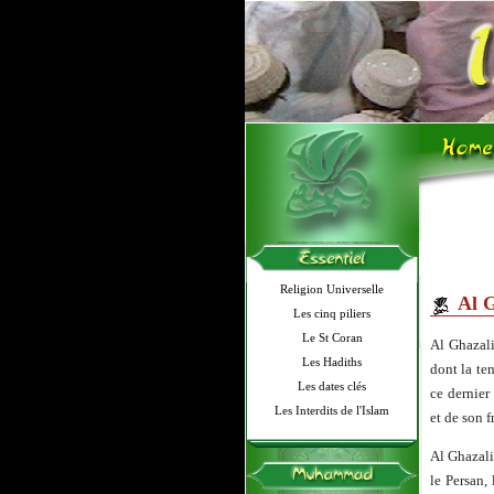
Religion Universelle
Al G
Les cinq piliers
Le St Coran
Al Ghazali
Les Hadiths
dont la ten
Les dates clés
ce dernier
Les Interdits de l'Islam
et de son f
Al Ghazali
le Persan,