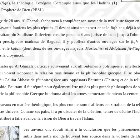
(
fiqh
), la théologie, l'exégèse Coranique ainsi que les Hadiths (1)
 Prophète de Dieu (PBSL)
âge de 28 ans, Al Ghazali s'acharnera à compléter son savoir de la meilleure façon en
avants Iraniens les plus réputés. Il devint ainsi un expert dans le fiqh et a déjà à s
raitant du Soufisme. Il devient ensuite pendant 6 ans juriste de cour jusqu'à l'obte
la prestigieuse madrasa de Bagdad. Il y publiera d'autres ouvrages sur le
fiqh
d
, et le
kalam
(dont deux de ses ouvrages majeurs,
Mustazhiri
et
Al-Iqtisad fil-I'ti
s la croyance].
ignaler qu’Al Ghazali participa activement aux affrontements politiques et intellect
i voient s'opposer la religion musulmane et la philosophie grecque. Il se pla
du Califat Abbasside (Sunnites) face aux opposants Batinites (Chiites) et de la reli
phie. Pourtant il fut réputé pour également être un des plus grands philosophes de 
de la philosophie Grecque lui donna ainsi les armes permettant de mieux la cerner.
ravaux en matière théologique, les plus connus sont d'ailleurs ceux traitant de la re
re Univers. Comme ses pairs, il a pu discuter de la création, tenter de décrire l'ind
ntribué à faire avancer la vision de Dieu à travers l'Islam.
Ses travaux ont abouti ainsi à la conclusion que les phénomènes
subis dans notre monde trouvent leur source dans la volonté de Di