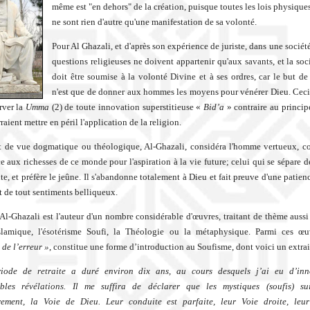
même est "en dehors" de la création, puisque toutes les lois physique
ne sont rien d'autre qu'une manifestation de sa volonté.
Pour Al Ghazali, et d'après son expérience de juriste, dans une société
questions religieuses ne doivent appartenir qu'aux savants, et la soc
doit être soumise à la volonté Divine et à ses ordres, car le but de 
n'est que de donner aux hommes les moyens pour vénérer Dieu. Ceci
rver la
Umma
(2) de toute innovation superstitieuse «
Bid’a
» contraire au principe
raient mettre en péril l'application de la religion.
t de vue dogmatique ou théologique, Al-Ghazali, considéra l'homme vertueux, 
e aux richesses de ce monde pour l'aspiration à la vie future; celui qui se sépare d
te, et préfère le jeûne. Il s'abandonne totalement à Dieu et fait preuve d'une patien
t de tout sentiments belliqueux.
 Al-Ghazali est l'auteur d'un nombre considérable d'œuvres, traitant de thème aussi
islamique, l'ésotérisme Soufi, la Théologie ou la métaphysique. Parmi ces œu
 de l’erreur »
, constitue une forme d’introduction au Soufisme, dont voici un extrai
ode de retraite a duré environ dix ans, au cours desquels j’ai eu d’inn
ables révélations. Il me suffira de déclarer que les mystiques (soufis) sui
èrement, la Voie de Dieu. Leur conduite est parfaite, leur Voie droite, leur