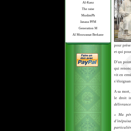
Al-Kanz
The raise
MuslimPh
Janaza PFM
Generation M
Al Mouwassat Berkane
pour prése
et qui pour
D’un poin
qui renonc
vit en ermi
s’éloignan
A sa mort,
le droit 
délivrance
« Ma péri
d’inépuis
particuli