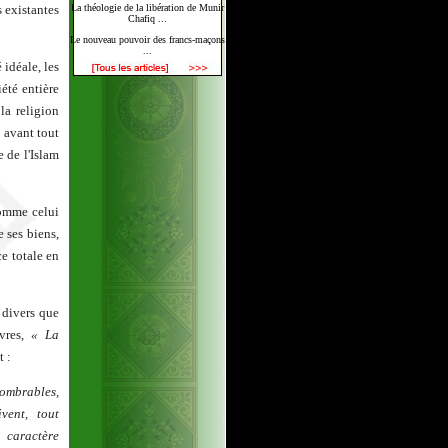
s existantes
La théologie de la libération de Munir
Chafiq ...
Le nouveau pouvoir des francs-maçons
...
 idéale, les
iété entière
la religion
 avant tout
 de l'Islam
comme celui
e ses biens,
ce totale en
 divers que
vres,
« La
t :
ombrables,
vent, tout
 caractère