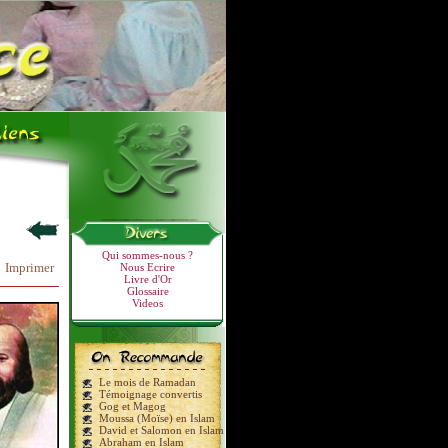
Qui sommes-nous ?
Imprimer
Nous Ecrire
Livre d'Or
Glossaire
Videos
Le mois de Ramadan
Témoignage convertis
Gog et Magog
Moussa (Moïse) en Islam
David et Salomon en Islam
Abraham en Islam