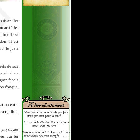
 suivant les
on actif des
ntion de sa
ont il est
qad
[le juste
uels de son
ça ainsi en
gion face à
son époque.
lation entre
escriptible,
Non, boire un verre de vin par jour
n’est pas bon pour la santé ...
Le mythe de Charles Martel et de la
bataille de Poitiers ...
 physiques
Océane, convertie à l’islam : « Si nous
eu, qui lui
étions tous des fous enragés... » ...