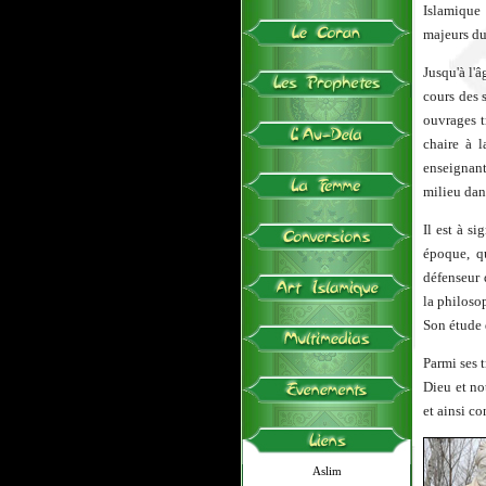
Islamique 
majeurs du
Jusqu'à l'
cours des s
ouvrages t
chaire à 
enseignant
milieu dan
Il est à s
époque, qu
défenseur 
la philoso
Son étude 
Parmi ses t
Dieu et not
et ainsi co
Aslim