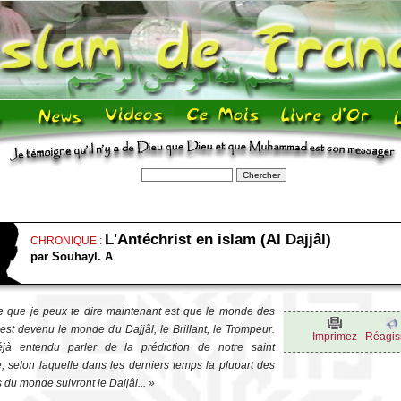
L'Antéchrist en islam (Al Dajjâl)
CHRONIQUE :
par Souhayl. A
e que je peux te dire maintenant est que le monde des
est devenu le monde du
Dajjâl
, le Brillant, le Trompeur.
Imprimez
Réagis
éjà entendu parler de la prédiction de notre saint
, selon laquelle dans les derniers temps la plupart des
s du monde suivront le
Dajjâl
... »