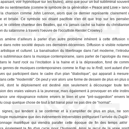
t apaisant, voir hypnotique sur les foules), ainsi que pour un but subliminal souven
e ou sentimentale (comme le symbole de la génération « Peace and Love » lanc
 la chanson comme John Lennon, alors que ce dernier représente clairement 
e et brisée. Ce symbole soi disant pacifiste n'en dit que trop sur les pensé
eur, le célèbre chanteur des Beatles, qui n'a jamais caché sa haine du christianis
n du satanisme à travers l'oeuvre de l'occultiste Aleister Crowley.)
s amène d’ailleurs à parler d’un autre problème inhérent à cette diffusion 
e dans notre société depuis ces dernières décennies. Diffusion si visible notam
 artistique et culturel. La banalisation du libertinage dans l’art moderne, l’introd
 subliminaux dans la musique contemporaine, sans parler de l’apologie du meur
 dans le
hard rock
ou l’incitation à la haine et à la dépravation, fond de com
x genres de musiques contemporaines comme le
Rap
ou le
RnB
, sont autant d'e
ves qui participent dans le cadre d'un plan "diabolique", qui apparait à mesure
ans cette "modernité". On peut y voir alors une forme de dessein de plus en plus o
béré, dont le déploiement est destiné non seulement à décourager toute ten
sion des vraies valeurs à la jeunesse, mais également à provoquer en elle instin
fance une répugnance notoire envers le bien et une "pré-suggestion" envers l
du coup quelque chose de tout à fait banal pour ne pas dire de "normal".
 signes, qui tendent à se confirmer et à s’amplifier de plus en plus, ne son
ologie musulmane que des évènements irréversibles préfigurant l’arrivée du
Dajjâl
onnage maléfique qui viendra parafer cette époque de fin des temps
akhir
era également la fin d'un cycle pour l’humanité. Ainsi le recul de la vraie spiritu