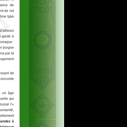
sance de
nt de cet
même type
ailleurs
n garde à
oniaque :
et borgne
era par là
 jugement
ressant de
 concorde
t un âge
uelle qui
oussé l'«
'humanité,
uellement
andez à