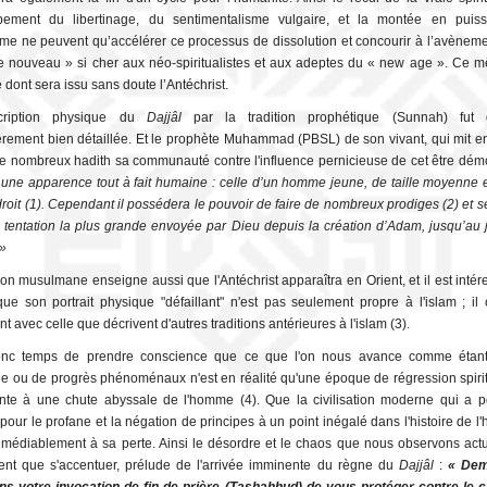
pement du libertinage, du sentimentalisme vulgaire, et la montée en puis
isme ne peuvent qu’accélérer ce processus de dissolution et concourir à l’avèneme
nouveau » si cher aux néo-spiritualistes et aux adeptes du « new age ». Ce 
dont sera issu sans doute l’Antéchrist.
cription physique du
Dajjâl
par la tradition prophétique (Sunnah) fut d’
ièrement bien détaillée. Et le prophète Muhammad (PBSL) de son vivant, qui mit e
de nombreux hadith sa communauté contre l'influence pernicieuse de cet être dém
a une apparence tout à fait humaine : celle d’un homme jeune, de taille moyenne 
 droit (1). Cependant il possédera le pouvoir de faire de nombreux prodiges (2) et s
tentation la plus grande envoyée par Dieu depuis la création d’Adam, jusqu’au
 »
tion musulmane enseigne aussi que l'Antéchrist apparaîtra en Orient, et il est inté
que son portrait physique "défaillant" n'est pas seulement propre à l'islam ; il
 avec celle que décrivent d'autres traditions antérieures à l'islam (3).
donc temps de prendre conscience que ce que l'on nous avance comme étan
e ou de progrès phénoménaux n'est en réalité qu'une époque de régression spirit
nte à une chute abyssale de l'homme (4). Que la civilisation moderne qui a p
 pour le profane et la négation de principes à un point inégalé dans l'histoire de l
rémédiablement à sa perte. Ainsi le désordre et le chaos que nous observons act
nt que s'accentuer, prélude de l'arrivée imminente du règne du
Dajjâl
:
« Dem