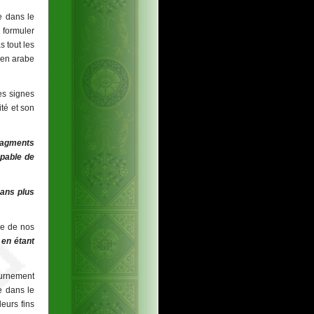
e dans le
 formuler
 tout les
, en arabe
es signes
ité et son
fragments
apable de
sans plus
ble de nos
en étant
ournement
e dans le
leurs fins