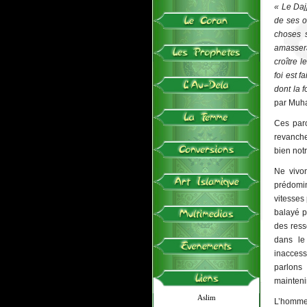
« Le
Daj
de ses o
choses s
amassera
croître 
foi est 
dont la f
par Muh
Ces paro
revanche
bien not
Ne vivon
prédomi
vitesses
balayé p
des ress
dans le 
inaccess
parlons
mainteni
Aslim
L’homme 