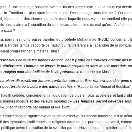
 pas là une analogie possible avec la fin des temps telle qu’elle nous est décrit
 la Tradition et plus spécifiquement par l’eschatologie musulmane ? Ou pour
t, l'époque de décadence spirituelle dans laquelle nous vivons ne contient-elle pas
ts nécessaires à l’apparition de cette incarnation ultime du mal qu’est l’Antéchrist
 e-dajal
?
nsi, parmi les nombreuses paroles du prophète Muhammad (PBSL) concernant l
 la fin des temps, rapporté ce hadith qui fait référence à l’abandon de la spiritual
ment progressif par le matérialisme :
sez vous de faire les bonnes actions, car il y aura des troubles comme des 
it ténébreuse, l'homme se lèvera le matin croyant et sera le soir incrédule c
a religion pour des futilités de la vie présente ».
(rapporté par Moslim)
ns pieux disparaîtront les uns après les autres et il ne restera que des gens 
r que l’ivraie ou la pelure des dattes sèches »
(Rapporté par Ahmad et Boukhari)
 hadith célèbre, concerne lui la liquidation de plus en plus accélérée et tant visi
es bonnes moeurs et des valeurs morales :
« Les femmes seront dévêtues tout 
s »
. (Hadith rapporté par Ahmad et Al-Hâkim).
e caractéristique significative de la chute effective du monde moderne, est le dét
if des symboles traditionnels et religieux dans un but purement subversif, comm
olitique (avec l’utilisation de la svastika par les Nazis pensant exploiter par là à 