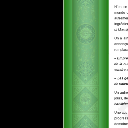
N’est-ce
monde de
autremen
ingrédien
el Massij
On a ai
annonçant
remplace
« Empres
de la nu
vendre s
« Les ge
de valeu
Un autre
jours, d
habillée
Une autr
progress
domaine p