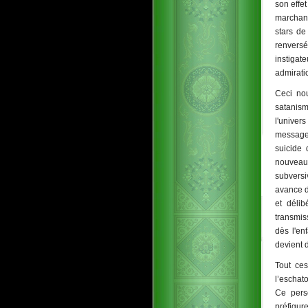
son effe
marchand
stars de
renversé
instigat
admiratio
Ceci nou
satanism
l'univers
messages
suicide
nouveau
subversi
avance d
et déli
transmis
dès l'en
devient 
Tout ces
l’eschat
Ce pers
préfigur