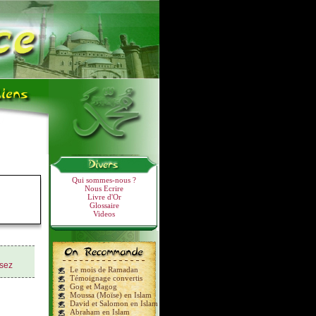
Qui sommes-nous ?
Nous Ecrire
Livre d'Or
Glossaire
Videos
sez
Le mois de Ramadan
Témoignage convertis
Gog et Magog
Moussa (Moïse) en Islam
David et Salomon en Islam
Abraham en Islam