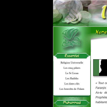
Religion Universelle
Les cinq piliers
Le St Coran
Les Hadiths
« Tout c
Les dates clés
Faranjis
Les Interdits de l'Islam
As-tu d
Prophète
habitant