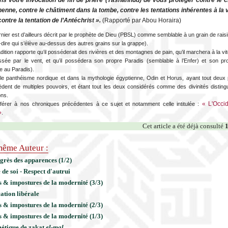
ns votre invocation de fin de prière (Tashahhud) de vous protéger contre le 
henne, contre le châtiment dans la tombe, contre les tentations inhérentes à la vi
contre la tentation de l’Antéchrist ».
(Rapporté par Abou Horaira)
ier est d’ailleurs décrit par le prophète de Dieu (PBSL) comme semblable à un grain de raisin
-dire qui s’élève au-dessus des autres grains sur la grappe).
ition rapporte qu’il posséderait des rivières et des montagnes de pain, qu’il marchera à la vi
ssée par le vent, et qu’il possédera son propre Paradis (semblable à l’Enfer) et son pr
e au Paradis).
e panthéisme nordique et dans la mythologie égyptienne, Odin et Horus, ayant tout deux
èdent de multiples pouvoirs, et étant tout les deux considérés comme des divinités distin
ons.
« L'Occid
érer à nos chroniques précédentes à ce sujet et notamment celle intitulée :
»
.
Cet article a été déjà consulté
ême Auteur :
grès des apparences (1/2)
 de soi - Respect d'autrui
 & impostures de la modernité (3/3)
ation libérale
 & impostures de la modernité (2/3)
 & impostures de la modernité (1/3)
étique de zakat
el-mal