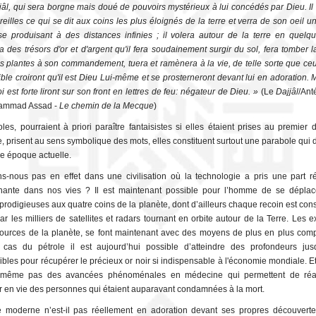
jâl
, qui sera borgne mais doué de pouvoirs mystérieux à lui concédés par Dieu. Il
reilles ce qui se dit aux coins les plus éloignés de la terre et verra de son oeil 
e produisant à des distances infinies ; il volera autour de la terre en quelqu
 des trésors d'or et d'argent qu'il fera soudainement surgir du sol, fera tomber la
les plantes à son commandement, tuera et ramènera à la vie, de telle sorte que ceu
faible croiront qu'il est Dieu Lui-même et se prosterneront devant lui en adoration.
oi est forte liront sur son front en lettres de feu: négateur de Dieu. »
(Le
Dajjâl
/Ant
ammad Assad -
Le chemin de la Mecque
)
les, pourraient à priori paraître fantaisistes si elles étaient prises au premier 
, prisent au sens symbolique des mots, elles constituent surtout une parabole qui d
re époque actuelle.
s-nous pas en effet dans une civilisation où la technologie a pris une part r
nante dans nos vies ? Il est maintenant possible pour l’homme de se dépla
 prodigieuses aux quatre coins de la planète, dont d’ailleurs chaque recoin est co
ar les milliers de satellites et radars tournant en orbite autour de la Terre. Les e
ources de la planète, se font maintenant avec des moyens de plus en plus comp
cas du pétrole il est aujourd’hui possible d’atteindre des profondeurs jus
ibles pour récupérer le précieux or noir si indispensable à l'économie mondiale. E
 même pas des avancées phénoménales en médecine qui permettent de réa
r en vie des personnes qui étaient auparavant condamnées à la mort.
moderne n’est-il pas réellement en adoration devant ses propres découverte