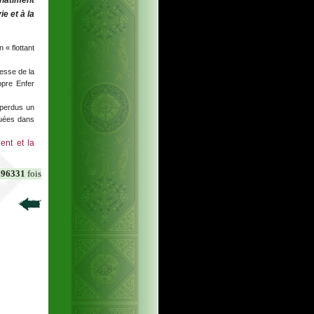
châtiment
e et à la
 « flottant
tesse de la
opre Enfer
 perdus un
guées dans
ent et la
196331
fois