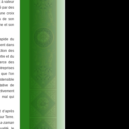
t à valeur
é par des
une croix
es de son
me et son
rapide du
ment dans
uction des
tre et du
merce des
ntreprises
 que l'on
stensible
tative de
ctivement
e mal qui
t d’après
sur Terre.
 a-zaman
alité, le