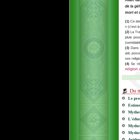
Allah da
de la gé
mort et 
(1)
Ce dern
» (c'est-à
(2)
La Trad
pluie pou
(semblabl
(3)
Dans l
œil, poss
ses religi
(4)
Se réf
religion 
Du m
Le pro
Estime
Mythes
L'éduc
Mythes
Mythes
Arithm