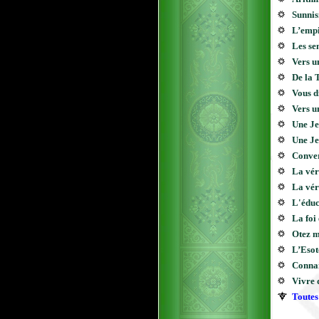
Sunnis
L’empi
Les se
Vers un
De la 
Vous d
Vers un
Une Je
Une Je
Conver
La véri
La véri
L'éduc
La foi
Otez mo
L’Eso
Conna
Vivre 
Toutes