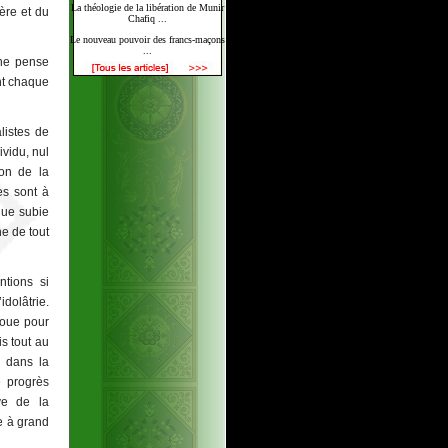
La théologie de la libération de Munir
ère et du
Chafiq ...
Le nouveau pouvoir des francs-maçons
...
rne pense
nt chaque
listes de
vidu, nul
ion de la
es sont à
que subie
ne de tout
ntions si
dolâtrie.
roue pour
is tout au
, dans la
e progrès
uve de la
e à grand