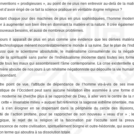
inventions « prodigieuses », au point de ne plus rien entrevoir au-delà de la mati
et d’avoir érigé de ce fait la science pratique en véritable dogme religieux ?
ntant chaque jour des machines de plus en plus sophistiquées, l’homme mode
er à augmenter son bien être en dominant la matière et la nature. Il crée égaleme
nouveaux besoins, et aussi de nombreux problèmes.
ours il apparaît de plus en plus comme une évidence que les dérives matéria
s technologique mènent incontestablement le monde à sa ruine. Sur le plan de l'indi
ssi que le scientisme absolutiste, le matérialisme consumériste ou la négat
; de la spiritualité sans parler de l'individualisme moderne dans toutes ses form
e de tous les maux qui assombrissent l'âme contemporaine. La crise existentielle 
rnière aboutie de nos jours à un nihilisme négationniste qui dépouille la vie humai
nscendant.
re point de vue, l'attitude de dépendance de l’homme vis-à-vis de ses inve
istique de l’Occident peut sans aucune hésitation être assimilée à une forme d’i
moderne ne cherche plus à se rapprocher de Dieu, à aller vers le centre de la 
e cette « invariable milieu » auquel fait référence la sagesse extrême orientale, ma
e à s’en éloigner en se dispersant dans la périphérie du cercle des illusions
cité de l’action profane, pour se rapprocher de son nouveau « veau d’or » ; l
gique, le rejet de la religion et la fascination par l’occulte sont la pre
scence de notre civilisation, spirituellement borgne et outre-hédoniste, qui avanc
n terme qui aboutira à sa dissolution totale.