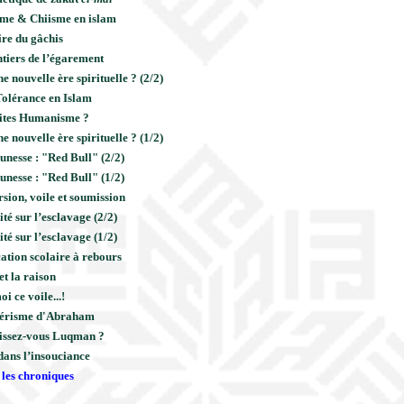
me & Chiisme en islam
re du gâchis
ntiers de l’égarement
e nouvelle ère spirituelle ? (2/2)
Tolérance en Islam
ites Humanisme ?
e nouvelle ère spirituelle ? (1/2)
unesse : "Red Bull" (2/2)
unesse : "Red Bull" (1/2)
sion, voile et soumission
té sur l’esclavage (2/2)
té sur l’esclavage (1/2)
ation scolaire à rebours
 et la raison
i ce voile...!
térisme d'Abraham
issez-vous Luqman ?
dans l’insouciance
 les chroniques