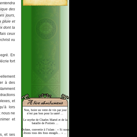
 entendra
unique des
es jours,
 pluie et
x dont la
 Mais ceux
échrist vu
degré. En
écrie fort
éellement
cer à des
nstamment
xtractions
lexes, et
qu’à lors
Non, boire un verre de vin par jour
t nous ne
n’est pas bon pour la santé ...
nimer et
Le mythe de Charles Martel et de la
bataille de Poitiers ...
Océane, convertie à l’islam : « Si nous
étions tous des fous enragés... » ...
s, et ses