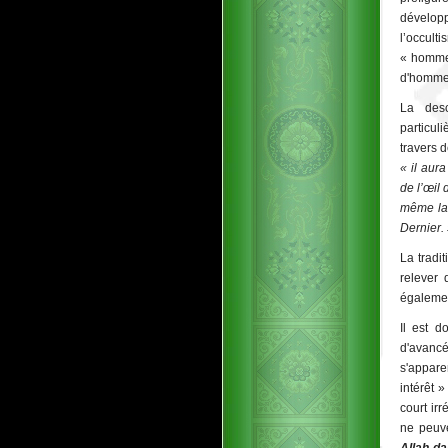
dévelop
l’occult
« homme 
d'homme 
La des
particul
travers 
« il aur
de l’œil
même la 
Dernier.
La tradi
relever 
également
Il est 
d'avancé
s'appare
intérêt »
court ir
ne peuve