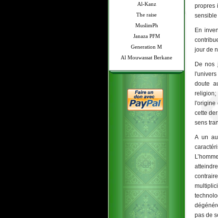
Al-Kanz
propres 
The raise
sensible 
MuslimPh
En inve
Janaza PFM
contribu
Generation M
jour de 
Al Mouwassat Berkane
De nos j
l'univer
doute au
religion
l'origin
cette de
sens tra
A un aut
caractér
L’homme 
atteindr
contrair
multipli
technolo
dégénére
pas de so