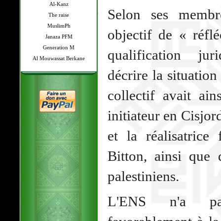
Al-Kanz
Selon ses membre
The raise
MuslimPh
objectif de « réfl
Janaza PFM
Generation M
qualification ju
Al Mouwassat Berkane
décrire la situation
collectif avait ai
initiateur en Cisj
et la réalisatrice
Bitton, ainsi que 
palestiniens.
L'ENS n'a pas