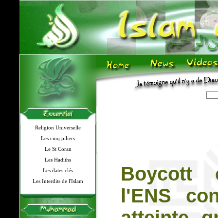
Religion Universelle
Les cinq piliers
Le St Coran
Les Hadiths
Boycott 
Les dates clés
Les Interdits de l'Islam
l'ENS co
atteinte g