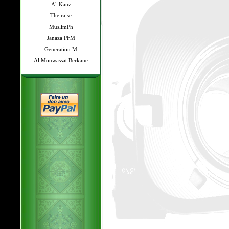
Al-Kanz
The raise
MuslimPh
Janaza PFM
Generation M
Al Mouwassat Berkane