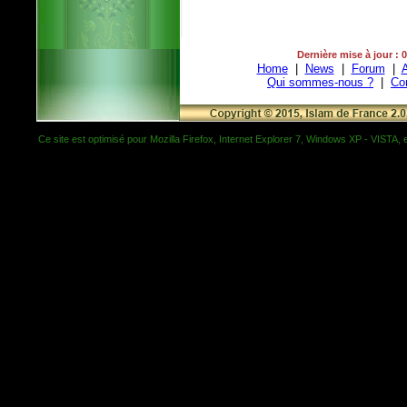
Dernière mise à jour : 
Home
|
News
|
Forum
|
A
Qui sommes-nous ?
|
Co
Ce site est optimisé pour Mozilla Firefox, Internet Explorer 7, Windows XP - VISTA, et 