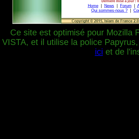
Dernière mise à jour : 
Home
|
News
|
Forum
|
A
Qui sommes-nous ?
|
Co
Ce site est optimisé pour Mozilla 
VISTA, et il utilise la police Papyrus
ici
et de l'in