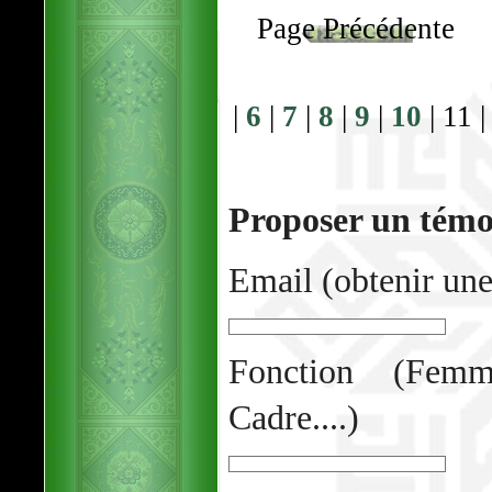
Page Précédente
|
6
|
7
|
8
|
9
|
10
| 11 
Proposer un tém
Email (obtenir une
Fonction (Femm
Cadre....)