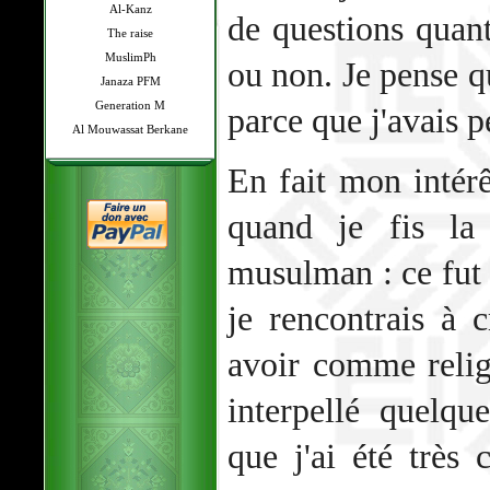
Al-Kanz
de questions quant
The raise
MuslimPh
ou non. Je pense q
Janaza PFM
Generation M
parce que j'avais p
Al Mouwassat Berkane
En fait mon intérê
quand je fis la
musulman : ce fut
je rencontrais à 
avoir comme relig
interpellé quelqu
que j'ai été très