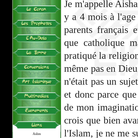
Je m'appelle Aisha 
y a 4 mois à l'age
parents français e
que catholique m
pratiqué la religio
même pas en Dieu
n'était pas un suje
et donc parce que 
de mon imaginatio
crois que bien ava
l'Islam, je ne me 
Aslim