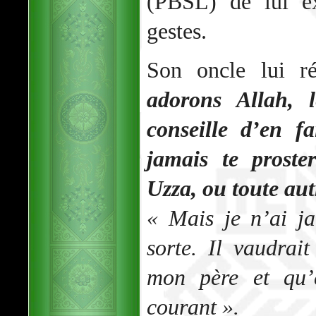
(PBSL) de lui ex
gestes.
Son oncle lui r
adorons Allah, 
conseille d’en f
jamais te proste
Uzza, ou toute aut
« Mais je n’ai j
sorte. Il vaudrai
mon père et qu’e
courant ».