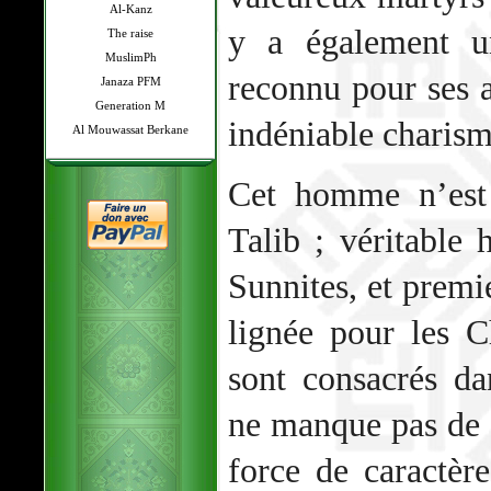
Al-Kanz
y a également 
The raise
MuslimPh
reconnu pour ses a
Janaza PFM
Generation M
indéniable charism
Al Mouwassat Berkane
Cet homme n’est
Talib ; véritable 
Sunnites, et prem
lignée pour les Ch
sont consacrés da
ne manque pas de s
force de caractèr