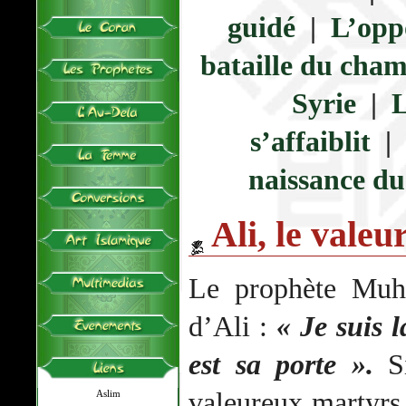
guidé
|
L’opp
bataille du cha
Syrie
|
L
s’affaiblit
|
naissance d
Ali, le valeu
Le prophète Mu
d’Ali :
« Je suis l
est sa porte ».
Si
valeureux martyrs 
Aslim