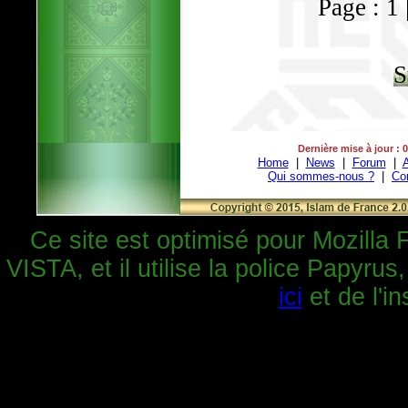
Page : 1 
S
Dernière mise à jour : 
Home
|
News
|
Forum
|
A
Qui sommes-nous ?
|
Co
Ce site est optimisé pour Mozilla 
VISTA, et il utilise la police Papyrus
ici
et de l'in